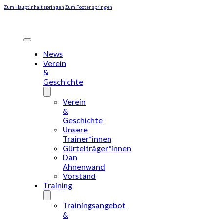
Zum Hauptinhalt springen
Zum Footer springen
News
Verein
&
Geschichte
Verein
&
Geschichte
Unsere
Trainer*innen
Gürtelträger*innen
Dan
Ahnenwand
Vorstand
Training
Trainingsangebot
&