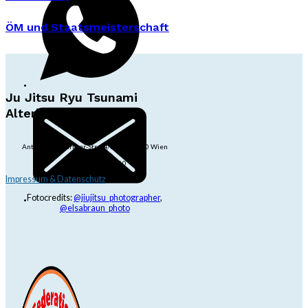
ÖM und Staatsmeisterschaft
Ju Jitsu Ryu Tsunami
Alterlaa
Anton-Baumgartner-Str. 44/B8/01, 1230 Wien
dojo@jjrt.at
+43 6991 171 81 60
Impressum & Datenschutz
Fotocredits:
@jiujitsu_photographer
,
@elsabraun_photo