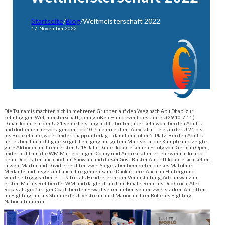
Startseite
/
Blog
/
Weltmeisterschaft 2022
17. November 2022
Die Tsunamis machten sich in mehreren Gruppen auf den Weg nach Abu Dhabi zur
zehntägigen Weltmeisterschaft, dem großen Hauptevent des Jahres (29.10-7.11.) .
Dalian konnte in der U 21 seine Leistung nicht abrufen, aber sehr wohl bei den Adults
und dort einen hervorragenden Top 10 Platz erreichen. Alex schaffte es in der U 21 bis
ins Bronzefinale, wo er leider knapp unterlag – damit ein toller 5. Platz. Bei den Adults
lief es bei ihm nicht ganz so gut. Leni ging mit gutem Mindset in die Kämpfe und zeigte
gute Aktionen in ihrem ersten U 18 Jahr. Daniel konnte seinen Erfolg vom German Open,
leider nicht auf die WM Matte bringen. Conny und Andrea scheiterten zweimal knapp
beim Duo, traten auch noch im Show an und dieser Gost-Buster Auftritt konnte sich sehen
lassen. Martin und David erreichten zwei Siege, aber beendeten dieses Mal ohne
Medaille und insgesamt auch ihre gemeinsame Duokarriere. Auch im Hintergrund
wurde eifrig gearbeitet – Patrik als Headreferee der Veranstaltung, Adrian war zum
ersten Mal als Ref bei der WM und da gleich auch im Finale, Reini als Duo Coach, Alex
Rokas als großartiger Coach bei den Erwachsenen neben seinen zwei starken Antritten
im Fighting, Inu als Stimme des Livestream und Marion in ihrer Rolle als Fighting
Nationaltrainerin.