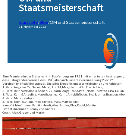
Staatsmeisterschaft
Startseite
/
Blog
/
ÖM und Staatsmeisterschaft
21. November 2022
Eine Premiere in der Steiermark, in Kapfenberg am 19.11. mit einer tollen Anstrengung
des austragenden Vereins, des JJVÖ, aber auch unseres Vereines. Rang 2 von 26
Vereinen im Medaillenspiegel. Ein tolles Ergebnis unserer Athletinnen und Athleten:
1. Platz: Angelina 2x, Naomi, Matei, Arnold, Max, Hartmut2x, Elsa, Adrian,
2. Platz: Reinhard&Robin, Samani 2x, Karin, Angelina&Matei, Naomi, Matteo, Elsa, Dalian
3. Platz: Karin&Angelina, Matei&Joshua, Karin, Arnold&Tobias, Eva, Sabrina, Brandon, Alex
4. Platz: Matei, Philipp
5. Platz: Sophie&Alena, Max, Matteo, Max&Matteo, Alex
Kampfrichter*innen: Patrik (Head), Alex, Adrian, Elsa, David, Martin
Listenführerinnen: Conny und Andrea
Coach: Alex, Gregor und Marion