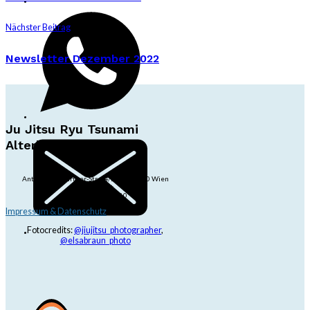
Nächster Beitrag
Newsletter Dezember 2022
Ju Jitsu Ryu Tsunami
Alterlaa
Anton-Baumgartner-Str. 44/B8/01, 1230 Wien
dojo@jjrt.at
+43 6991 171 81 60
Impressum & Datenschutz
Fotocredits:
@jiujitsu_photographer
,
@elsabraun_photo