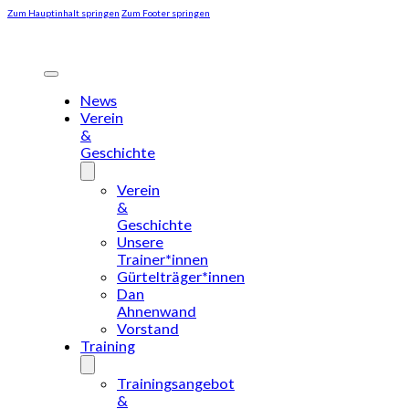
Zum Hauptinhalt springen
Zum Footer springen
News
Verein
&
Geschichte
Verein
&
Geschichte
Unsere
Trainer*innen
Gürtelträger*innen
Dan
Ahnenwand
Vorstand
Training
Trainingsangebot
&