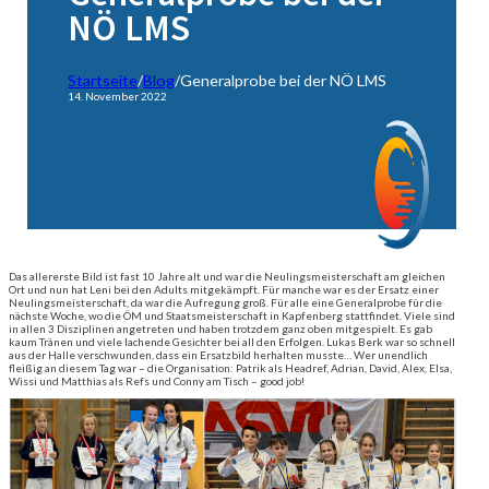
NÖ LMS
Startseite
/
Blog
/
Generalprobe bei der NÖ LMS
14. November 2022
Das allererste Bild ist fast 10 Jahre alt und war die Neulingsmeisterschaft am gleichen
Ort und nun hat Leni bei den Adults mitgekämpft. Für manche war es der Ersatz einer
Neulingsmeisterschaft, da war die Aufregung groß. Für alle eine Generalprobe für die
nächste Woche, wo die ÖM und Staatsmeisterschaft in Kapfenberg stattfindet. Viele sind
in allen 3 Disziplinen angetreten und haben trotzdem ganz oben mitgespielt. Es gab
kaum Tränen und viele lachende Gesichter bei all den Erfolgen. Lukas Berk war so schnell
aus der Halle verschwunden, dass ein Ersatzbild herhalten musste… Wer unendlich
fleißig an diesem Tag war – die Organisation: Patrik als Headref, Adrian, David, Alex, Elsa,
Wissi und Matthias als Refs und Conny am Tisch – good job!