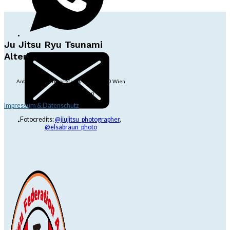
Ju Jitsu Ryu Tsunami
Alterlaa
Anton-Baumgartner-Str. 44/B8/01, 1230 Wien
dojo@jjrt.at
+43 6991 171 81 60
Impressum & Datenschutz
Fotocredits:
@jiujitsu_photographer
,
@elsabraun_photo