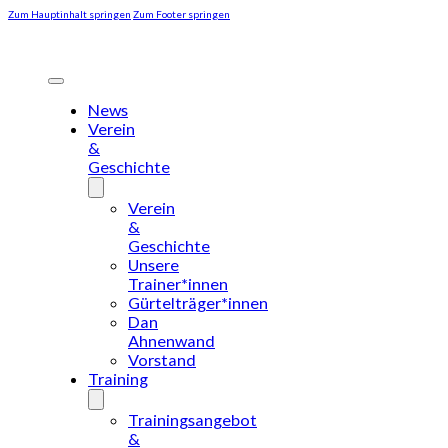
Zum Hauptinhalt springen
Zum Footer springen
News
Verein
&
Geschichte
Verein
&
Geschichte
Unsere
Trainer*innen
Gürtelträger*innen
Dan
Ahnenwand
Vorstand
Training
Trainingsangebot
&