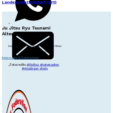
Landesmeisterschaft 2010
Ju Jitsu Ryu Tsunami
Alterlaa
Anton-Baumgartner-Str. 44/B8/01, 1230 Wien
dojo@jjrt.at
+43 6991 171 81 60
Impressum & Datenschutz
Fotocredits:
@jiujitsu_photographer
,
@elsabraun_photo