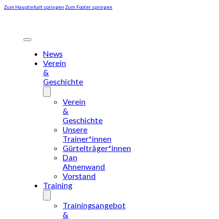
Zum Hauptinhalt springen
Zum Footer springen
News
Verein
&
Geschichte
Verein
&
Geschichte
Unsere
Trainer*innen
Gürtelträger*innen
Dan
Ahnenwand
Vorstand
Training
Trainingsangebot
&