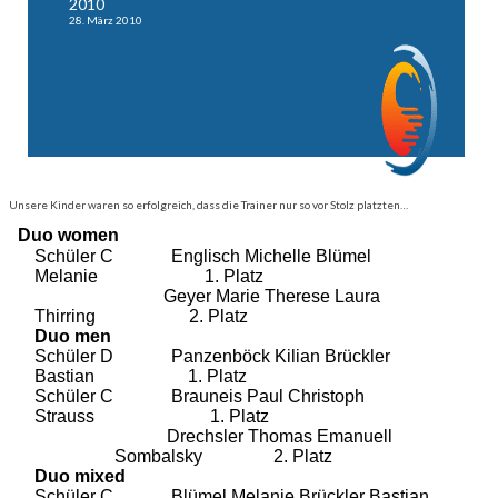
2010
28. März 2010
Unsere Kinder waren so erfolgreich, dass die Trainer nur so vor Stolz platzten…
Duo women
Schüler C
Englisch Michelle Blümel
Melanie
1. Platz
Geyer Marie Therese Laura
Thirring
2. Platz
Duo men
Schüler D
Panzenböck Kilian Brückler
Bastian
1. Platz
Schüler C
Brauneis Paul Christoph
Strauss
1. Platz
Drechsler Thomas Emanuell
Sombalsky
2. Platz
Duo mixed
Schüler C
Blümel Melanie Brückler Bastian