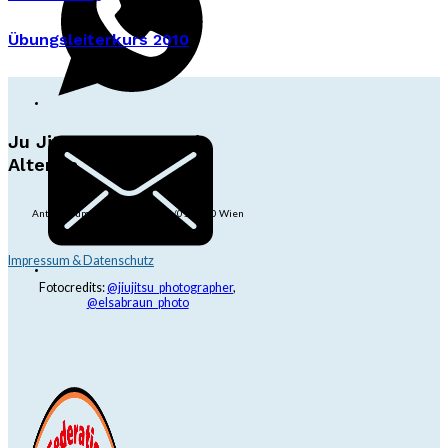
Übungsleiterkurs 2010
Ju Jitsu Ryu Tsunami
Alterlaa
Anton-Baumgartner-Str. 44/B8/01, 1230 Wien
dojo@jjrt.at
+43 6991 171 81 60
Impressum & Datenschutz
Fotocredits:
@jiujitsu_photographer
,
@elsabraun_photo