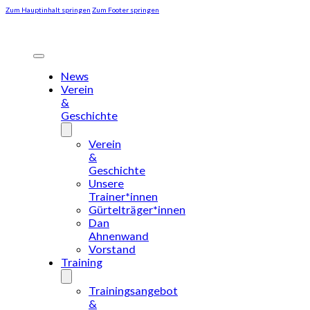
Zum Hauptinhalt springen
Zum Footer springen
News
Verein
&
Geschichte
Verein
&
Geschichte
Unsere
Trainer*innen
Gürtelträger*innen
Dan
Ahnenwand
Vorstand
Training
Trainingsangebot
&