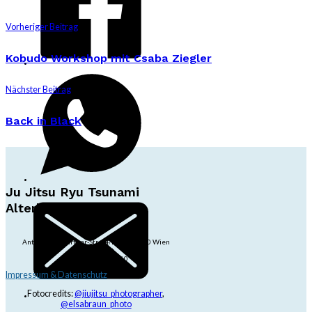
Vorheriger Beitrag
Kobudo Workshop mit Csaba Ziegler
Nächster Beitrag
Back in Black
Ju Jitsu Ryu Tsunami
Alterlaa
Anton-Baumgartner-Str. 44/B8/01, 1230 Wien
dojo@jjrt.at
+43 6991 171 81 60
Impressum & Datenschutz
Fotocredits:
@jiujitsu_photographer
,
@elsabraun_photo