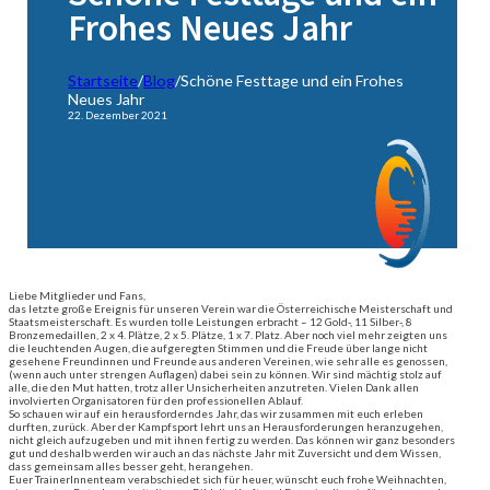
Frohes Neues Jahr
Startseite
/
Blog
/
Schöne Festtage und ein Frohes
Neues Jahr
22. Dezember 2021
Liebe Mitglieder und Fans,
das letzte große Ereignis für unseren Verein war die Österreichische Meisterschaft und
Staatsmeisterschaft. Es wurden tolle Leistungen erbracht – 12 Gold-, 11 Silber-, 8
Bronzemedaillen, 2 x 4. Plätze, 2 x 5. Plätze, 1 x 7. Platz. Aber noch viel mehr zeigten uns
die leuchtenden Augen, die aufgeregten Stimmen und die Freude über lange nicht
gesehene Freundinnen und Freunde aus anderen Vereinen, wie sehr alle es genossen,
(wenn auch unter strengen Auflagen) dabei sein zu können. Wir sind mächtig stolz auf
alle, die den Mut hatten, trotz aller Unsicherheiten anzutreten. Vielen Dank allen
involvierten Organisatoren für den professionellen Ablauf.
So schauen wir auf ein herausforderndes Jahr, das wir zusammen mit euch erleben
durften, zurück. Aber der Kampfsport lehrt uns an Herausforderungen heranzugehen,
nicht gleich aufzugeben und mit ihnen fertig zu werden. Das können wir ganz besonders
gut und deshalb werden wir auch an das nächste Jahr mit Zuversicht und dem Wissen,
dass gemeinsam alles besser geht, herangehen.
Euer TrainerInnenteam verabschiedet sich für heuer, wünscht euch frohe Weihnachten,