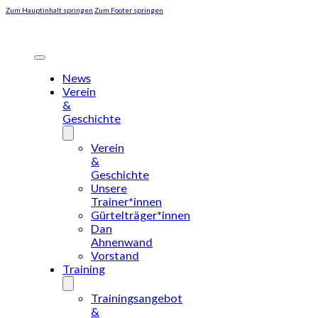
Zum Hauptinhalt springen
Zum Footer springen
News
Verein
&
Geschichte
Verein
&
Geschichte
Unsere
Trainer*innen
Gürtelträger*innen
Dan
Ahnenwand
Vorstand
Training
Trainingsangebot
&