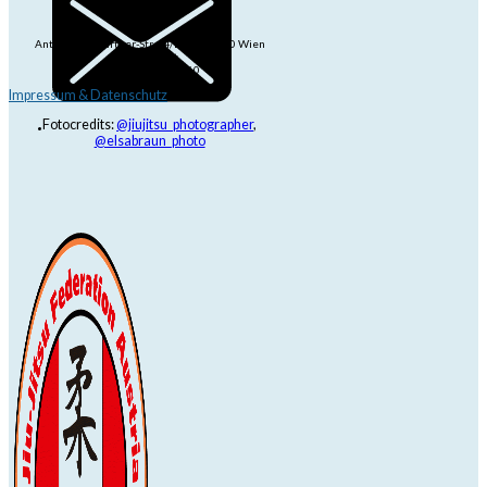
Anton-Baumgartner-Str. 44/B8/01, 1230 Wien
dojo@jjrt.at
+43 6991 171 81 60
Impressum & Datenschutz
Fotocredits:
@jiujitsu_photographer
,
@elsabraun_photo