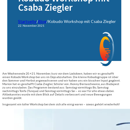
Csaba Ziegler
Startseite
/
Blog
/
Kobudo Workshop mit Csaba Ziegler
22. November 2021
Am Wochenende 20.+21. November, kurz vor dem Lockdown, haben wir es geschafft
einen Kobudo Workshop bei uns im Dojo abzuhalten. Die kleine Kobudogruppe ist über
den Sommer und Herbst angewachsenen und wir haben uns ein bisschen Input gegönnt.
Marion hat es geschafft Csaba Ziegler, Schüler von Jhonny Bernaschewice, aus Budapest
zu uns einzuladen. Das Programm bestand aus: Samstag vormittags Bo, Samstag
nachmittags Tonfa (Tunqua) und Sonntag vormittags Sai – es war für alle etwas dabei.
Altbekanntes wurde mit dem Blick auf Details verbessert und neue Bewegungen
wurden geübt.
Insgesamt ein toller Workshop bei dem sich alle einig waren – sowas gehört wiederholt!