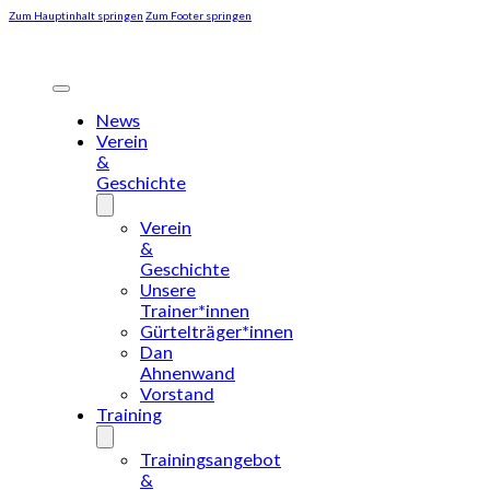
Zum Hauptinhalt springen
Zum Footer springen
News
Verein
&
Geschichte
Verein
&
Geschichte
Unsere
Trainer*innen
Gürtelträger*innen
Dan
Ahnenwand
Vorstand
Training
Trainingsangebot
&