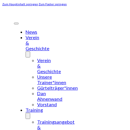
Zum Hauptinhalt springen
Zum Footer springen
News
Verein
&
Geschichte
Verein
&
Geschichte
Unsere
Trainer*innen
Gürtelträger*innen
Dan
Ahnenwand
Vorstand
Training
Trainingsangebot
&