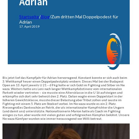
Adrian
Startseite
/
Blog
/
Zum dritten Mal Doppelpodest für
Adrian
17. April 2019
Bis jetzt lief das Kampfjahr für Adrian hervorragend. Konstant konnte er sich auch beim
3. Wettkampf heuer einen Doppelpodestplatz erobern. Dieses Mal bei der Budapest
Open am 13. April jeweils U 21 – 69 kg holte er sich Gold im Fighting und Silber im Ne
waza. Weiters hatte uns Leni nach langer Wettkampfabstinenz vom internationalen
Parkett wieder vertreten – sie musste eine Altersklasse in die U 16 aufsteigen und
erkämpfte sich dort sehr beherzt den 2. Platz. Dalian wagte einen Doppelstart in der
höheren Gewichtsklasse, musste dieser Belastung aber Tribut zollen und sauste im
Fighting mit einem 5. Platz am Stockerl vorbei. Im Ne waza wurde es ein 2. Platz.
Riesengroßes Dankeschön an Patrik, der als internationaler Kampfrichter die Ungarn
(und damit uns) unterstützte. Nationaltrainerin Marion hatte als Coach im Fighting
einiges zu tun, aber wurde mit vielen guten und erfolgreichen Kämpfen belohnt. Unsere
Ne waza Kämfper wurden wie immer herausragend von Willi betreut.