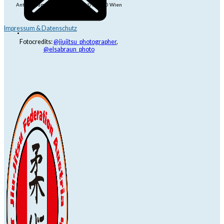
Anton-Baumgartner-Str. 44/B8/01, 1230 Wien
dojo@jjrt.at
+43 6991 171 81 60
Impressum & Datenschutz
Fotocredits:
@jiujitsu_photographer
,
@elsabraun_photo