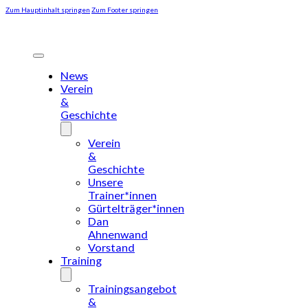
Zum Hauptinhalt springen
Zum Footer springen
News
Verein
&
Geschichte
Verein
&
Geschichte
Unsere
Trainer*innen
Gürtelträger*innen
Dan
Ahnenwand
Vorstand
Training
Trainingsangebot
&