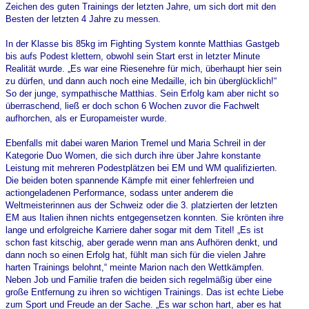
Zeichen des guten Trainings der letzten Jahre, um sich dort mit den
Besten der letzten 4 Jahre zu messen.
In der Klasse bis 85kg im Fighting System konnte Matthias Gastgeb
bis aufs Podest klettern, obwohl sein Start erst in letzter Minute
Realität wurde. „Es war eine Riesenehre für mich, überhaupt hier sein
zu dürfen, und dann auch noch eine Medaille, ich bin überglücklich!“
So der junge, sympathische Matthias. Sein Erfolg kam aber nicht so
überraschend, ließ er doch schon 6 Wochen zuvor die Fachwelt
aufhorchen, als er Europameister wurde.
Ebenfalls mit dabei waren Marion Tremel und Maria Schreil in der
Kategorie Duo Women, die sich durch ihre über Jahre konstante
Leistung mit mehreren Podestplätzen bei EM und WM qualifizierten.
Die beiden boten spannende Kämpfe mit einer fehlerfreien und
actiongeladenen Performance, sodass unter anderem die
Weltmeisterinnen aus der Schweiz oder die 3. platzierten der letzten
EM aus Italien ihnen nichts entgegensetzen konnten. Sie krönten ihre
lange und erfolgreiche Karriere daher sogar mit dem Titel! „Es ist
schon fast kitschig, aber gerade wenn man ans Aufhören denkt, und
dann noch so einen Erfolg hat, fühlt man sich für die vielen Jahre
harten Trainings belohnt,“ meinte Marion nach den Wettkämpfen.
Neben Job und Familie trafen die beiden sich regelmäßig über eine
große Entfernung zu ihren so wichtigen Trainings. Das ist echte Liebe
zum Sport und Freude an der Sache. „Es war schon hart, aber es hat