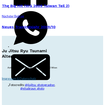
The Big Hit (WG 2009 Taiwan Teil 2)
Nächster Beitrag
Neues Trainingsjahr 2009/10
Ju Jitsu Ryu Tsunami
Alterlaa
Anton-Baumgartner-Str. 44/B8/01, 1230 Wien
dojo@jjrt.at
+43 6991 171 81 60
Impressum & Datenschutz
Fotocredits:
@jiujitsu_photographer
,
@elsabraun_photo