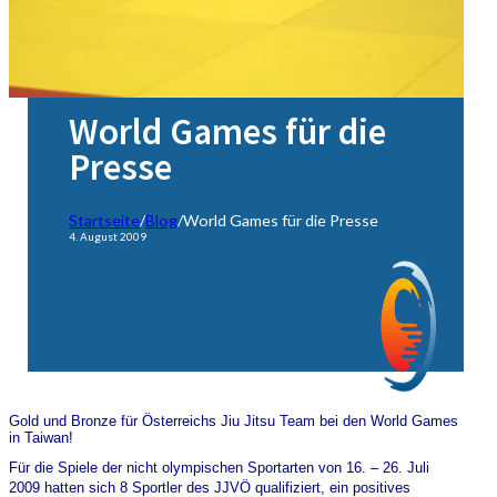
World Games für die
Presse
Startseite
/
Blog
/
World Games für die Presse
4. August 2009
Gold und Bronze für Österreichs Jiu Jitsu Team bei den World Games
in Taiwan!
Für die Spiele der nicht olympischen Sportarten von 16. – 26. Juli
2009 hatten sich 8 Sportler des JJVÖ qualifiziert, ein positives