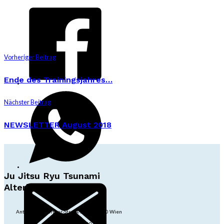
Vorheriger Beitrag
Ende des Trainingsjahres…
Nächster Beitrag
NEWSLETTER August 2018
Ju Jitsu Ryu Tsunami
Alterlaa
Anton-Baumgartner-Str. 44/B8/01, 1230 Wien
dojo@jjrt.at
+43 6991 171 81 60