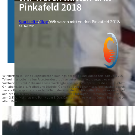
Pinkafeld 2018
Startseite
/
Blog
/
Wir waren mitten drin Pinkafeld 2018
14. Juli 2018
Wir durften Teil eines unglaublichen Trainingslehrgangs und -camps sein. Mit über 200
Teilnehmern, die in allen Facetten des Jiu Jitsu unterrichtet wurden, gab es eine
Woche von 8. – 14. 7. die uns alles abverlangte, aber auch viel Spaß (Fresbee, Eisgeschäft,
Grillabend, Spiele, Freibad und Blödelein) und neue Jiu Bekanntschaften brachte. Sowohl
unsere Kadersportler als auch die Teilnehmer an den traditionellen Einheiten kamen voll
auf ihre Kosten. Gekrönt wurde die Woche von den Prüfungen – Herzliche Gratulation
zum 2. Kyu Matthias und Patrik zum 3. Dan. Danke den Uke Martin, Daniel, Simon und vor
allem David!