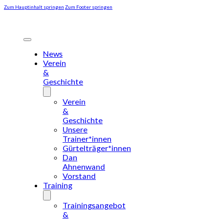
Zum Hauptinhalt springen
Zum Footer springen
News
Verein
&
Geschichte
Verein
&
Geschichte
Unsere
Trainer*innen
Gürtelträger*innen
Dan
Ahnenwand
Vorstand
Training
Trainingsangebot
&