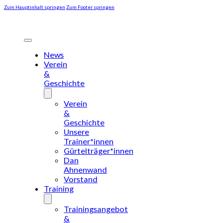
Zum Hauptinhalt springen
Zum Footer springen
News
Verein
&
Geschichte
Verein
&
Geschichte
Unsere
Trainer*innen
Gürtelträger*innen
Dan
Ahnenwand
Vorstand
Training
Trainingsangebot
&