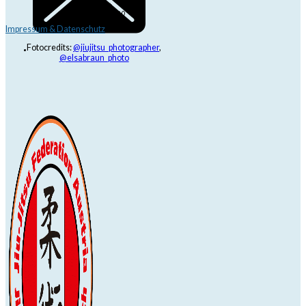
dojo@jjrt.at
+43 6991 171 81 60
Impressum & Datenschutz
Fotocredits:
@jiujitsu_photographer
,
@elsabraun_photo