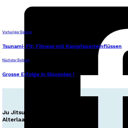
Vorheriger Beitrag
Tsunami-Fit, Fitness mit Kampfsporteinflüssen
Nächster Beitrag
Grosse Erfolge in Slovenien !
Ju Jitsu Ryu Tsunami
Alterlaa