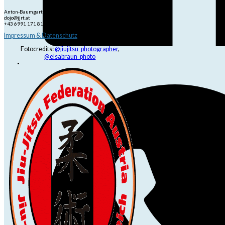
Anton-Baumgartner-Str. 44/B8/01, 1230 Wien
dojo@jjrt.at
+43 6991 171 81 60
Impressum & Datenschutz
Fotocredits:
@jiujitsu_photographer
,
@elsabraun_photo