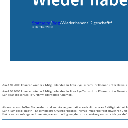
Startseite
/
Blog
/
Wieder habens' 2 geschafft!
4. Oktober 2003
Am 4.10.2003 konnten wieder 2 Mitglieder des Ju Jitsu Ryu Tsunami ihr Können unter Beweis st
Am 4.10.2003 konnten wieder 2 Mitglieder des Ju Jitsu Ryu Tsunami ihr Können unter Beweis st
Danke an dieser Stelle für ihr wiederholtes Kommen!
Als erster war Puffer Florian dran und konnte zeigen, daß er nach Hintermoos fleißig trainiert ha
Dann kam das Nemeth – Ensemble dran, Werner konnte Thomas immer korrekt abwehren und schaf
Beide waren anfangs recht nervös, was nicht nötig war, denn ihre Leistung war wirklich „solide“ 