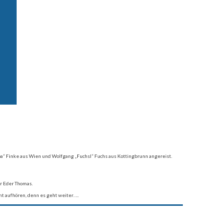
apa“ Finke aus Wien und Wolfgang „Fuchsl“ Fuchs aus Kottingbrunn angereist.
ar Eder Thomas.
cht aufhören, denn es geht weiter…..