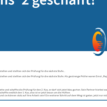
ellen und stellten sich der Prüfung für die nächste Stufe…
ellen und stellten sich der Prüfung für die nächste Stufe. Als gestrenge Prüfer waren Ernst „P
tte und schaffte die Prüfung für den 2. Kyu, er darf sich jetzt blau gurten. Sein Partner hierbei w
fte endlich den 1. Kyu, also ist er jetzt braun um die Hüften.
und sie können stolz auf ihre Arbeit sein! Ein weiterer Schritt auf dem Weg ist getan, jetzt nur ni