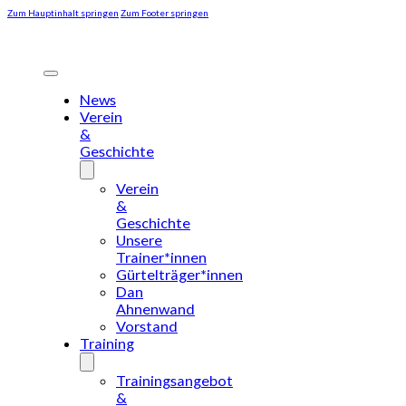
Zum Hauptinhalt springen
Zum Footer springen
News
Verein
&
Geschichte
Verein
&
Geschichte
Unsere
Trainer*innen
Gürtelträger*innen
Dan
Ahnenwand
Vorstand
Training
Trainingsangebot
&