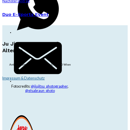
Nächster Beitrag
Duo E-Sports Event
Ju Jitsu Ryu Tsunami
Alterlaa
Anton-Baumgartner-Str. 44/B8/01, 1230 Wien
dojo@jjrt.at
+43 6991 171 81 60
Impressum & Datenschutz
Fotocredits:
@jiujitsu_photographer
,
@elsabraun_photo