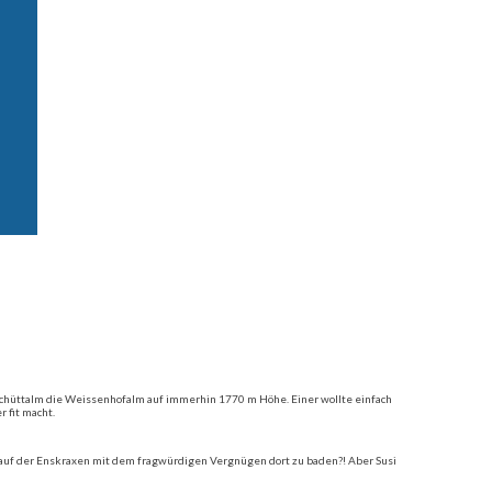
 Schüttalm die Weissenhofalm auf immerhin 1770 m Höhe. Einer wollte einfach
 fit macht.
auf der Enskraxen mit dem fragwürdigen Vergnügen dort zu baden?! Aber Susi