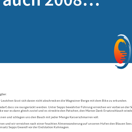
gbar.
 Leutchen lässt sich davon nicht abschrecken die Wagrainer Berge mit dem Bike zu erkunden.
edarf, dass sie rausgerückt werden. Unter Sepps bewährter Führung erreichen wir vorbei an der
 war es dann gleich zuviel und es streckte den Patschen, den Marion Dank Ersatzschlauch wieder
knen und schlagen uns den Bauch mit jeder Menge Kaiserschmarren voll.
mmen und wir erreichen nach einer feuchten Almenwanderung auf unseren Hufen den Blauen See 
insatz Sepps Gwandl vor der Endstation Kuhmagen.