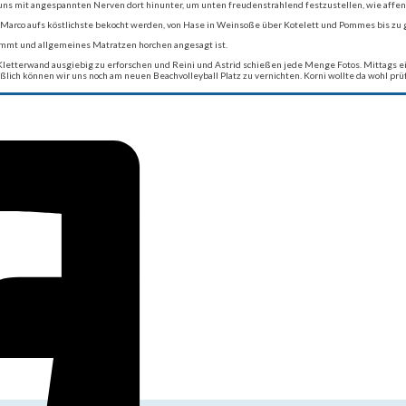
n uns mit angespannten Nerven dort hinunter, um unten freudenstrahlend festzustellen, wie affe
 Marco aufs köstlichste bekocht werden, von Hase in Weinsoße über Kotelett und Pommes bis zu 
ommt und allgemeines Matratzen horchen angesagt ist.
tterwand ausgiebig zu erforschen und Reini und Astrid schießen jede Menge Fotos. Mittags ein
ßlich können wir uns noch am neuen Beachvolleyball Platz zu vernichten. Korni wollte da wohl prü