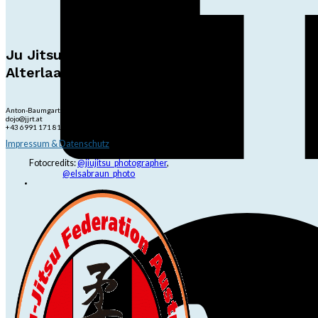
Ju Jitsu Ryu Tsunami
Alterlaa
Anton-Baumgartner-Str. 44/B8/01, 1230 Wien
dojo@jjrt.at
+43 6991 171 81 60
Impressum & Datenschutz
Fotocredits:
@jiujitsu_photographer
,
@elsabraun_photo