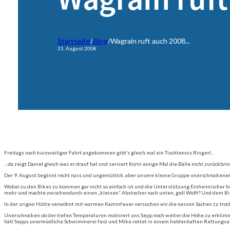
Startseite
/
Blog
/
Wagrain ruft auch 2008...
31. August 2008
Freitags nach kurzweiliger Fahrt angekommen gibt’s gleich mal ein Tischtennis Ringerl…
…da zeigt Daniel gleich was er drauf hat und serviert Korni einige Mal die Bälle nicht zurückbrin
Der 9. August beginnt recht nass und ungemütlich, aber unsere kleine Gruppe unerschrockener
Wobei zu den Bikes zu kommen gar nicht so einfach ist und die Unterstützung Einheimischer b
mehr und machte zwischendurch einen „kleinen“ Abstecher nach unten, gell Wolfi? Und dem Bike
In der urigen Hütte verwöhnt mit warmen Kaminfeuer versuchen wir die nassen Sachen zu troc
Unerschrocken ob der tiefen Temperaturen motiviert uns Sepp noch weiter die Höhe zu erkli
hält Sepps unermüdliche Schwimmerei fest und Mike rettet in einem heldenhaften Rettungse