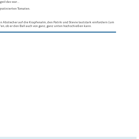
ngeil das war…
gratinierten Tomaten.
 Abstecher auf die Krapfenalm, den Patrik und Stevie lautstark einfordern (um
fen, ob er den Ball auch von ganz, ganz unten hochschießen kann.