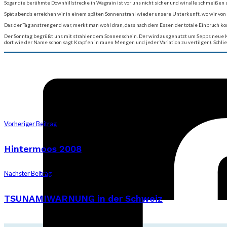
Sogar die berühmte Downhillstrecke in Wagrain ist vor uns nicht sicher und wir alle schmeiße
Spät abends erreichen wir in einem späten Sonnenstrahl wieder unsere Unterkunft, wo wir von
Das der Tag anstrengend war, merkt man wohl dran, dass nach dem Essen der totale Einbruch k
Der Sonntag begrüßt uns mit strahlendem Sonnenschein. Der wird ausgenutzt um Sepps neue Kle
dort wie der Name schon sagt Krapfen in rauen Mengen und jeder Variation zu vertilgen). Schlie
Vorheriger Beitrag
Hintermoos 2008
Nächster Beitrag
TSUNAMIWARNUNG in der Schweiz