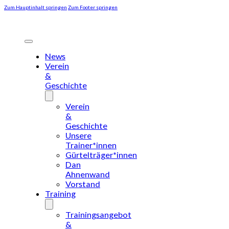
Zum Hauptinhalt springen
Zum Footer springen
News
Verein
&
Geschichte
Verein
&
Geschichte
Unsere
Trainer*innen
Gürtelträger*innen
Dan
Ahnenwand
Vorstand
Training
Trainingsangebot
&