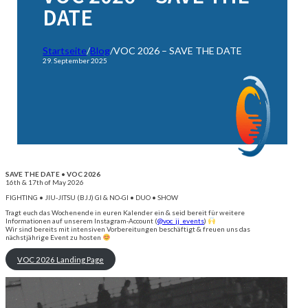
DATE
Startseite
/
Blog
/
VOC 2026 – SAVE THE DATE
29. September 2025
SAVE THE DATE • VOC 2026
16th & 17th of May 2026
FIGHTING • JIU-JITSU (BJJ) GI & NO-GI • DUO • SHOW
Tragt euch das Wochenende in euren Kalender ein & seid bereit für weitere
Informationen auf unserem Instagram-Account (
@voc_jj_events
)
Wir sind bereits mit intensiven Vorbereitungen beschäftigt & freuen uns das
nächstjährige Event zu hosten
VOC 2026 Landing Page