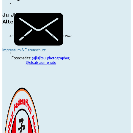
Ju Jitsu Ryu Tsunami
Alterlaa
Anton-Baumgartner-Str. 44/B8/01, 1230 Wien
dojo@jjrt.at
+43 6991 171 81 60
Impressum & Datenschutz
Fotocredits:
@jiujitsu_photographer
,
@elsabraun_photo