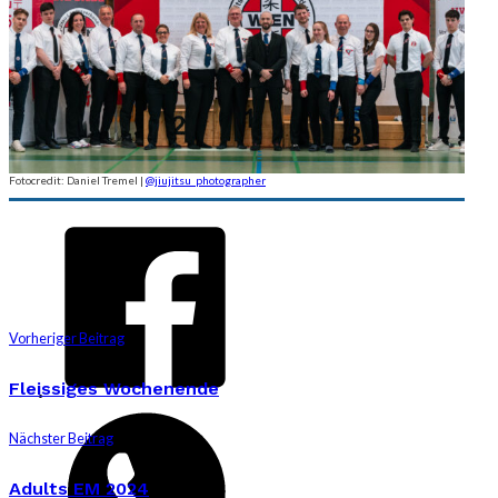
Fotocredit: Daniel Tremel |
@jiujitsu_photographer
Vorheriger Beitrag
Fleissiges Wochenende
Nächster Beitrag
Adults EM 2024