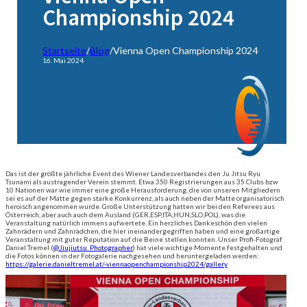
Championship 2024
Startseite
/
Blog
/
Vienna Open Championship 2024
16. Mai 2024
Das ist der größte jährliche Event des Wiener Landesverbandes den Ju Jitsu Ryu
Tsunami als austragender Verein stemmt. Etwa 350 Registrierungen aus 35 Clubs bzw
10 Nationen war wie immer eine große Herausforderung, die von unseren Mitgliedern
sei es auf der Matte gegen starke Konkurrenz, als auch neben der Matte organisatorisch
heroisch angenommen wurde. Große Unterstützung hatten wir bei den Referees aus
Österreich, aber auch auch dem Ausland (GER,ESP,ITA,HUN,SLO,POL), was die
Veranstaltung natürlich immens aufwertete. Ein herzliches Dankeschön den vielen
Zahnrädern und Zahnrädchen, die hier ineinandergegriffen haben und eine großartige
Veranstaltung mit guter Reputation auf die Beine stellen konnten. Unser Profi-Fotograf
Daniel Tremel (
@Jiujiutsu_Photographer
) hat viele wichtige Momente festgehalten und
die Fotos können in der Fotogalerie nachgesehen und heruntergeladen werden:
https://galerie.danieltremel.at/-viennaopenchampionship2024/gallery