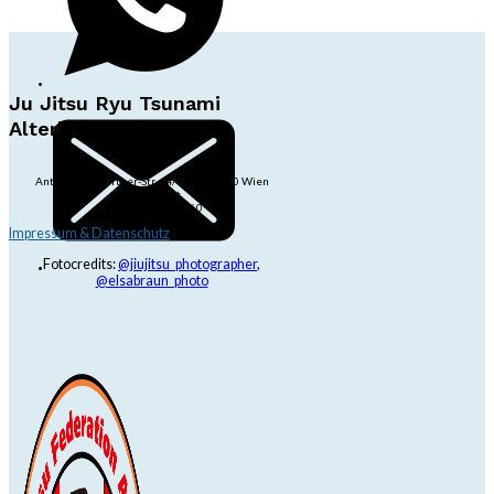
Ju Jitsu Ryu Tsunami
Alterlaa
Anton-Baumgartner-Str. 44/B8/01, 1230 Wien
dojo@jjrt.at
+43 6991 171 81 60
Impressum & Datenschutz
Fotocredits:
@jiujitsu_photographer
,
@elsabraun_photo