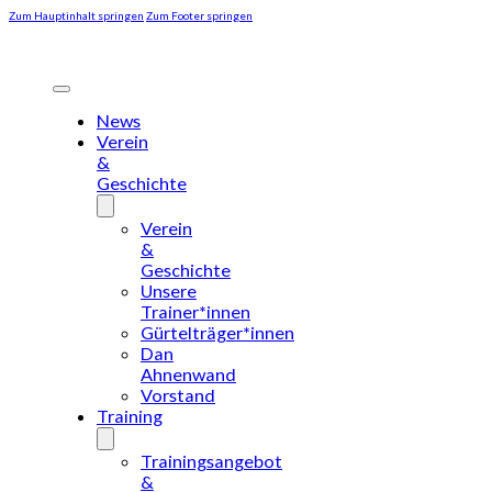
Zum Hauptinhalt springen
Zum Footer springen
News
Verein
&
Geschichte
Verein
&
Geschichte
Unsere
Trainer*innen
Gürtelträger*innen
Dan
Ahnenwand
Vorstand
Training
Trainingsangebot
&