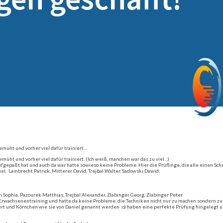
müht und vorher viel dafür trainiert…
üht und vorher viel dafür trainiert. (Ich weiß, manchen war das zu viel…)
fgepaßt hat und auch da war hatte sowieso keine Probleme. Hier die Prüflinge, die alle einen Sch
el, Lambrecht Patrick, Mitterer David,
Trejbal
Walter,
Sadowski Dawid;
n Sophia,
Pazourek Matthias,
Trejbal Alexander, Zlabinger Georg, Zlabinger Peter
m Erwachsenentraining und hatte da keine Probleme, die Techniken nicht nur zu machen sondern zu 
t und Körnchen wie sie von Daniel genannt werden :o) haben eine perfekte Prüfung hingelegt und