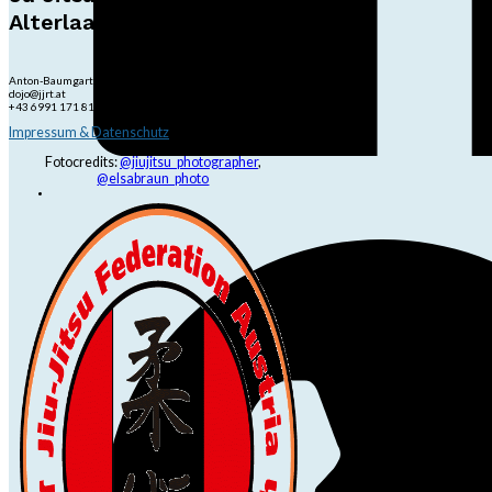
Alterlaa
Anton-Baumgartner-Str. 44/B8/01, 1230 Wien
dojo@jjrt.at
+43 6991 171 81 60
Impressum & Datenschutz
Fotocredits:
@jiujitsu_photographer
,
@elsabraun_photo