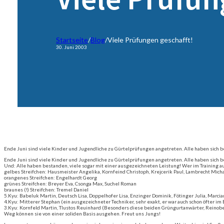
Startseite
/
Blog
/
Viele Prüfungen geschafft!
30. Juni 2003
Ende Juni sind viele Kinder und Jugendliche zu Gürtelprüfungen angetreten. Alle haben sich be
Ende Juni sind viele Kinder und Jugendliche zu Gürtelprüfungen angetreten. Alle haben sich bem
Und: Alle haben bestanden, viele sogar mit einer ausgezeichneten Leistung! Wer im Training au
gelbes Streifchen: Hausmeister Angelika, Kornfeind Christoph, Krejcerik Paul, Lambrecht Micha
orangenes Streifchen: Engelhardt Georg
grünes Streifchen: Breyer Eva, Csonga Max, Suchel Roman
braunes (!) Streifchen: Tremel Daniel
5.Kyu:
Babeluk Martin,
Deutsch Lisa, Doppelhofer Lisa,
Enzinger Dominik,
Fötinger Julia,
Marcia
4.Kyu: Mitterer Stephan (ein ausgezeichneter Techniker, sehr exakt, er war auch schon öfter i
3.Kyu: Kornfeld Martin, Tlustos Reuinhard (
Besonders diese beiden Grüngurtanwärter, Reinober
Weg können sie von einer soliden Basis ausgehen. Freut uns Jungs!