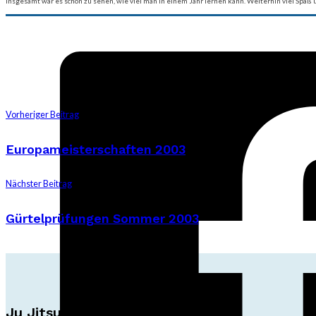
Insgesamt war es schön zu sehen, wie viel man in einem Jahr lernen kann. Weiterhin viel Spaß 
Vorheriger Beitrag
Europameisterschaften 2003
Nächster Beitrag
Gürtelprüfungen Sommer 2003
Ju Jitsu Ryu Tsunami