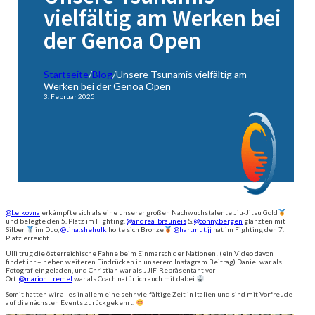
vielfältig am Werken bei
der Genoa Open
Startseite
/
Blog
/
Unsere Tsunamis vielfältig am
Werken bei der Genoa Open
3. Februar 2025
@l.elkovna
erkämpfte sich als eine unserer großen Nachwuchstalente Jiu-Jitsu Gold
und belegte den 5. Platz im Fighting.
@andrea_brauneis
&
@conny.bergen
glänzten mit
Silber
im Duo,
@tina.shehulk
holte sich Bronze
@hartmut.jj
hat im Fighting den 7.
Platz erreicht.
Ulli trug die österreichische Fahne beim Einmarsch der Nationen! (ein Video davon
findet ihr – neben weiteren Eindrücken in unserem Instagram Beitrag) Daniel war als
Fotograf eingeladen, und Christian war als JJIF-Repräsentant vor
Ort.
@marion_tremel
war als Coach natürlich auch mit dabei
Somit hatten wir alles in allem eine sehr vielfältige Zeit in Italien und sind mit Vorfreude
auf die nächsten Events zurückgekehrt.