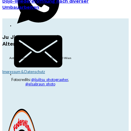
Dojo-Wiedereröffnung nach diverser
Umbauarbeiten
Ju Jitsu Ryu Tsunami
Alterlaa
Anton-Baumgartner-Str. 44/B8/01, 1230 Wien
dojo@jjrt.at
+43 6991 171 81 60
Impressum & Datenschutz
Fotocredits:
@jiujitsu_photographer
,
@elsabraun_photo