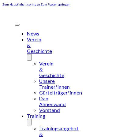
Zum Hauptinhalt springen
Zum Footer springen
News
Verein
&
Geschichte
Verein
&
Geschichte
Unsere
Trainer*innen
Gürtelträger*innen
Dan
Ahnenwand
Vorstand
Training
Trainingsangebot
&