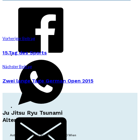
Vorheriger Beitrag
15.Tag des Sports
Nächster Beitrag
Zwei lange Tage German Open 2015
Ju Jitsu Ryu Tsunami
Alterlaa
Anton-Baumgartner-Str. 44/B8/01, 1230 Wien
dojo@jjrt.at