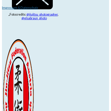
+43 6991 171 81 60
Impressum & Datenschutz
Fotocredits:
@jiujitsu_photographer
,
@elsabraun_photo