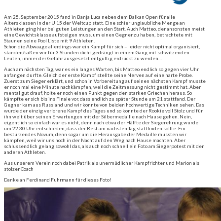
Am 25. September 2015 fand in Banja Luca neben dem Balkan Open für alle
Altersklassen in der U 15 der Weltcup statt. Eine schier unglaubliche Menge an
Athleten ging hier bei guten Leistungen an den Start. Auch Matteo, der ansonsten meist
eine Gewichtsklasse aufsteigen muss, um einen Gegner zu haben, betrachtete mit
Staunen seine Pool Liste mit 9 Athleten.
Schon die Abwaage allerdings war ein Kampf für sich – leider nicht optimal organisiert,
standen/saßen wir für 3 Stunden dicht gedrängt in einem Gang mit schwitzenden
Leuten, immer der Gefahr ausgesetzt entgültig erdrückt zu werden…
Auch am nächsten Tag, war es ein langes Warten, bis Matteo endlich so gegen vier Uhr
anfangen durfte. Gleich der erste Kampf stellte seine Nerven auf eine harte Probe.
Zuerst zum Sieger erklärt, und schon in Vorbereitung auf seinen nächsten Kampf musste
er noch mal eine Minute nachkämpfen, weil die Zeitmessung nicht gestimmt hat. Aber
mental gut drauf, holte er noch einen Punkt gegen den starken Griechen heraus. So
kämpfte er sich bis ins Finale vor, dass endlich zu später Stunde um 21 stattfand. Der
Gegner kam aus Russland und wir konnte von beiden hochwertige Techniken sehen. Das
wurde der einzig verlorene Kampf des Tages und so konnte der Rookie voll Stolz und für
ihn weit über seinen Erwartungen mit der Silbermedaille nach Hause gehen. Nein,
eigentlich so einfach war es nicht, denn nach etwa der Hälfte der Siegerehrung wurde
um 22.30 Uhr entschieden, dass der Rest am nächsten Tag stattfinden sollte. Ein
bestürzendes Novum, denn sogar um die Herausgabe der Medaille mussten wir
kämpfen, weil wir uns noch in der Nacht auf den Weg nach Hause machten. Aber
schlussendlich gelang sowohl das, als auch noch schnell ein Foto am Siegerpotest mit den
anderen Athleten.
Aus unserem Verein noch dabei Patrik als unermüdlicher Kampfrichter und Marion als
stolzer Coach
Danke an Ferdinand Fuhrmann für dieses Foto!