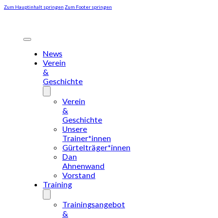
Zum Hauptinhalt springen
Zum Footer springen
News
Verein
&
Geschichte
Verein
&
Geschichte
Unsere
Trainer*innen
Gürtelträger*innen
Dan
Ahnenwand
Vorstand
Training
Trainingsangebot
&