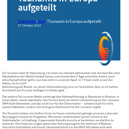
aufgeteilt
Startseite
/
Blog
/
Tsunamis in Europa aufgeteilt
27. Oktober 2013
Ein Tsunami rockt St. Petersburg. Christian Inu Horvath befreundet sich mit dem Bär, dem
Maskottchen der World Combat Games und leistet dort 2 Tage wertvolle Arbeit, denn
ohne Kampfrichter gehts nun mal nicht in unserem Sport. In 7 Finali steht er auf der
Matte. Go Inu Go!!!
Bemerkung am Rande: zu seiner Verwunderung muss er feststellen, dass es im kalten
Russland kein Eis zum Auflegen zu finden gibt…
Der andere Teil unserer Welle verbringt den Nationalfeiertag in Slowenien in Brezice, in
einer tollen, neuen Sporthalle. Das Turnier dient als letzte Überprüfung vor der Junioren
WM Ende November, und das nicht nur für die Österreicher – sondern auch für viele
andere Nationen, so dass sich eine gute Konkurenz für die Junioren ergibt.
Die Tsunamis haben ein heißes Eisen im Feuer und diesmal gelingt unserem Lukas der
Sprung ganz hinauf am Treppchen. Mit einem strahlendem Lachen nimmt er die
Goldmedaille in Empfang. 4 spannende Kämpfe musste er besteiten, um dorthin zu
kommen. Die Analysen zeigen gleich den Trainingsweg für die nächsten 4 Wochen.
Herzliche Gratulation und festes Daumendrücken für die WM! Mit dabei auch noch