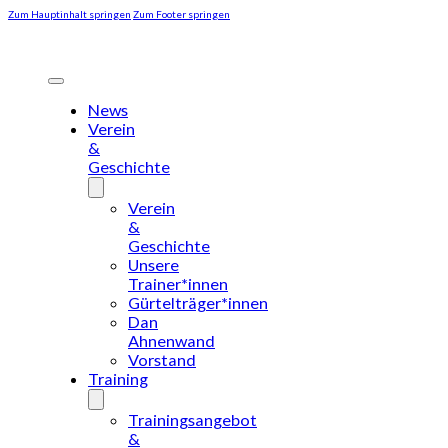
Zum Hauptinhalt springen
Zum Footer springen
News
Verein
&
Geschichte
Verein
&
Geschichte
Unsere
Trainer*innen
Gürtelträger*innen
Dan
Ahnenwand
Vorstand
Training
Trainingsangebot
&