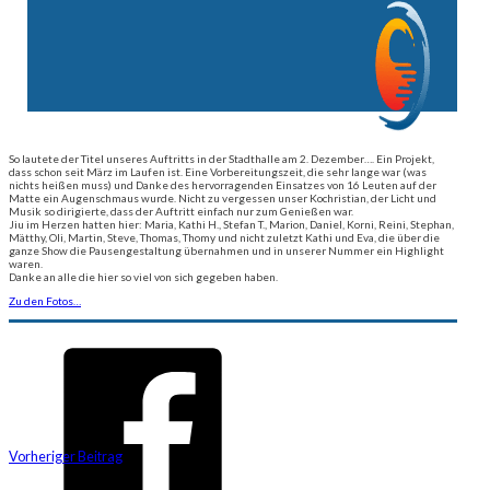
So lautete der Titel unseres Auftritts in der Stadthalle am 2. Dezember….
Ein Projekt,
dass schon seit März im Laufen ist. Eine Vorbereitungszeit, die sehr lange war (was
nichts heißen muss) und Danke des hervorragenden Einsatzes von 16 Leuten auf der
Matte ein Augenschmaus wurde. Nicht zu vergessen unser Kochristian, der Licht und
Musik so dirigierte, dass der Auftritt einfach nur zum Genießen war.
Jiu im Herzen hatten hier: Maria, Kathi H., Stefan T., Marion, Daniel, Korni, Reini, Stephan,
Mätthy, Oli, Martin, Steve, Thomas, Thomy und nicht zuletzt Kathi und Eva, die über die
ganze Show die Pausengestaltung übernahmen und in unserer Nummer ein Highlight
waren.
Danke an alle die hier so viel von sich gegeben haben.
Zu den Fotos…
Vorheriger Beitrag