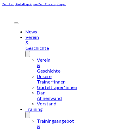
Zum Hauptinhalt springen
Zum Footer springen
News
Verein
&
Geschichte
Verein
&
Geschichte
Unsere
Trainer*innen
Gürtelträger*innen
Dan
Ahnenwand
Vorstand
Training
Trainingsangebot
&