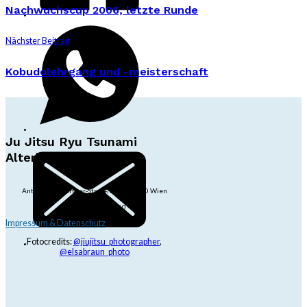
Nachwuchscup 2006, letzte Runde
Nächster Beitrag
Kobudolehrgang und -meisterschaft
Ju Jitsu Ryu Tsunami
Alterlaa
Anton-Baumgartner-Str. 44/B8/01, 1230 Wien
dojo@jjrt.at
+43 6991 171 81 60
Impressum & Datenschutz
Fotocredits:
@jiujitsu_photographer
,
@elsabraun_photo