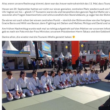
Also, wenn unsere Rechnung stimmt, dann war das heuer wahrscheinlich das 11. Mal, dass Tsuna
Heuer am 20. September hatten wir nicht nur einen genialen, zentralen Platz sondern auch ei
Uhr legten wir los – gleich 17 Tsunamis waren da und bespielten den ganzen Tag die Matte vor 
souverän alle Fragen beantwortete und schlussendlich den Stand abbaute, ja sogar bei der Bühn
Da wären wir auch schon bei einem zentralen Punkt – nämlich der Bühnenshow von der fortges
Gracie Barra und Willi von Banzai, dann Fighting mit Dalian und Matteo, Philipp und David und sc
Am frühen Nachmittag wurde noch mal so richtig aufgedreht auf den Matten vor unserem Infost
gab es noch ein Foto mit der Frau Minister, unserem Präsidenten Herrn Takacs und den Goldzw
Danke allen, die wieder mal die Tsunami-Welle gerockt haben