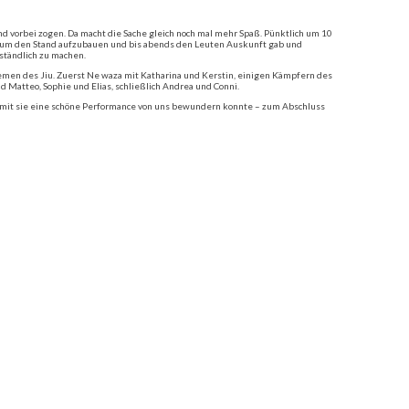
 vorbei zogen. Da macht die Sache gleich noch mal mehr Spaß. Pünktlich um 10
war, um den Stand aufzubauen und bis abends den Leuten Auskunft gab und
ständlich zu machen.
men des Jiu. Zuerst Ne waza mit Katharina und Kerstin, einigen Kämpfern des
nd Matteo, Sophie und Elias, schließlich Andrea und Conni.
 damit sie eine schöne Performance von uns bewundern konnte – zum Abschluss