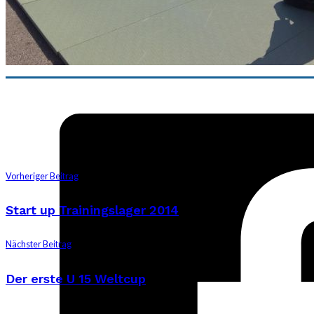
Vorheriger Beitrag
Start up Trainingslager 2014
Nächster Beitrag
Der erste U 15 Weltcup