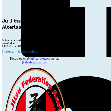
Ju Jitsu Ryu Tsunami
Alterlaa
Anton-Baumgartner-Str. 44/B8/01, 1230 Wien
dojo@jjrt.at
+43 6991 171 81 60
Impressum & Datenschutz
Fotocredits:
@jiujitsu_photographer
,
@elsabraun_photo