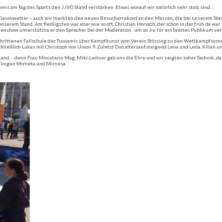
mis am Tag des Sports den JJVÖ Stand verstärken. Etwas worauf wir natürlich sehr stolz sind…
n Traumwetter – auch wir merkten den neuen Besucherrekord an den Massen, die bei unserem Stand
unserem Stand. Am fleißigsten war aber wie so oft, Christian Horvath, der schon in der früh da 
enshow unterstützte er den Sprecher bei der Moderation , um so Jiu für ein breites Publikum ver
chrittenen Fallschule der Tsunamis über Kampfkunst vom Verein Stössing zu den Wettkampfsyste
hließlich Lukas mit Christoph von Union 9. Zuletzt Duo altersaufsteigend Lena und Leila, Kilian u
and – denn Frau Ministerin Mag. Mikl-Leitner gab uns die Ehre und wir zeigten toller Technik,
illingen Mirneta und Mirnesa.