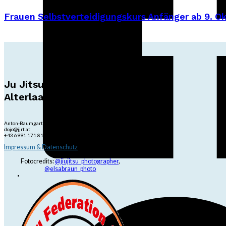
Frauen Selbstverteidigungskurs Anfänger ab 9. O
Ju Jitsu Ryu Tsunami
Alterlaa
Anton-Baumgartner-Str. 44/B8/01, 1230 Wien
dojo@jjrt.at
+43 6991 171 81 60
Impressum & Datenschutz
Fotocredits:
@jiujitsu_photographer
,
@elsabraun_photo