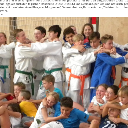
kämpfer und Wettkämpferinnen aus sechs Vereinen gibt dort alles bei den eingeladenen großartigen
trainings, als auch den täglichen Randoris auf die U 18 EM und German Open vor. Und natürlich g
itäten auf dem intensiven Plan, vom Morgenlauf, Dehneinheiten, Ballsportarten, Tischtennisturnier 
 wird.
uer!