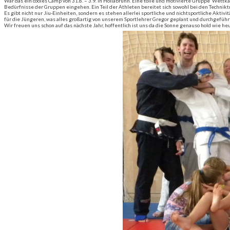
War das ein cooles Camp von 31.8. – 3.9. in Hollabrunn. Eine tolle und motivierte Gruppe Wett
Bedürfnisse der Gruppen eingehen. Ein Teil der Athleten bereitet sich sowohl bei den Technik
Es gibt nicht nur Jiu-Einheiten, sondern es stehen allerlei sportliche und nichtsportliche Aktiv
für die Jüngeren, was alles großartig von unserem Sportlehrer Gregor geplant und durchgeführt
Wir freuen uns schon auf das nächste Jahr, hoffentlich ist uns da die Sonne genauso hold wie he