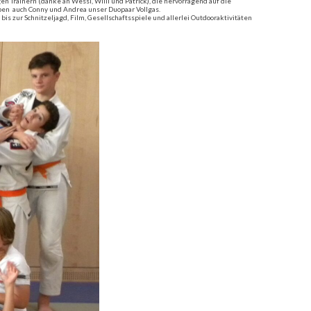
 Trainern (danke an Wessi, Willi und Patrick), die hervorragend auf die
eben auch Conny und Andrea unser Duopaar Vollgas.
bis zur Schnitzeljagd, Film, Gesellschaftsspiele und allerlei Outdooraktivitäten