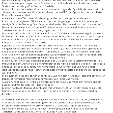
Der Verein Dragonfighters ist heuer Ausrichter der Staats- und Schülermeisterschaft.
Eine heraussragend organisierte Meisterschaft mit vielen Schmankerln, herzliche
Gratulation und ein großes Dankeschön dafür.
Aber auch die absolvierten Kämpfe sind von herausragender Qualität, da braucht sich Jiu
Jitsu nicht zu verstecken. Vor allem auch weil heute ORF und Sportminister Hans Peter
Doskozil anwesend sind.
Auch wir sind ein Teil dieser Vorstellung. Leider durch einige terminliche und
krankheitsbedingte Ausfälle vor allem bei den Jüngern geschwächt, halten einige
wenige Duos die Stellung. Die Jüngsten sind in der U 8 Lisa und Hartmut, sie werden 2.,
Hartmut noch mal mit Maxi 5., einen Titel erkämpfen Larissa und Emina, Lukas und
Christian werden 7. als erster Jahrgang in der U 12.
Medaillen gibt es in der U 15 einmal in Bronze für Kilian und Matteo und gold glänzend
für Nedim und Sabrina. Die U 18 ist in weiblicher Hand, Kerstin und Katharina schlagen
mit einem 3. Platz zu, Conny und Andrea mit einem 1. Platz. Schließlich werden in der
Kampfklasse Martin und David Dritte.
Fighting gab es heute für die Älteren. In der U 15 holt Sabrina einen Titel. Die Klasse –
41 kg ist von Alterlaa stark besetzt und mit hoher Qualität, teilweise sehr spannenden
und knappen Kämpfen wird Nedim 4., Clemens 3., Dalian 2. und Matteo holt sich Gold.
Alex hat seinen ersten Kampf gegen die Waage verloren, dafür kämpft er sauber in der
Klasse – 60 und gewinnt dort vor Kilian. Mihailo wird 5.
Martin ausgeliehen von Tombo Do zeigt in der U 18 eine starke Leistung und wird – 60
mit Gold belohnt. Adrian bei seinem vorletzten Start bis 66 kg kann sich den Titel sichern,
knapp vor seinem Trainingspartner vom Wado Te Jutsu Matthias und nach langer
Trainingspause wieder back ist Christoph noch etwas verhalten und deshalb 5. aber da ist
viel drinnen.
In die Kampfklasse steigt Adrian auf bis 69 und holt sich hier den 3. Platz mit einer tollen
Doppelperformance mit ständigem Wechsel von Farbe und Matte.
Auch einer der back ist, ist Lukas er zeigt ganz stark auf und muss sich nur knapp dem
Europa- und Weltmeister Oli Haider beugen.
Last but not least Marion auf der Matte mit schlappen 30 Jahren Unterschied zu U 18
Kämpferin Anna gewinnt taktisch ihren Kampf und damit einen Österrreichischen
Meistertitel.
Viel Arbeit haben heute auch noch ganz andere Tsunamis geleistet – Korni, Marion und
Alex als Coaches mit Unterstützung von hin und wieder einspringenden Hilfscoaches.
Birgit unterstützt dankenswerter Weise die Listenführer mit ihrem Einsatz.
Und natürlich ohne sie läuft gar nichts – unter großem Dank unsere Kampfrichter
Christian, Daniel, Reini und Chefe Patrik . Foto Klaus Panzenböck