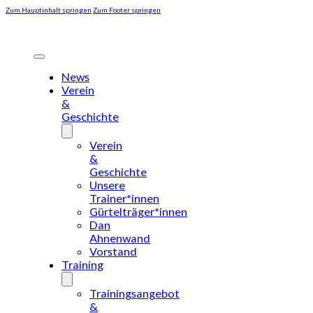
Zum Hauptinhalt springen
Zum Footer springen
News
Verein
&
Geschichte
Verein
&
Geschichte
Unsere
Trainer*innen
Gürtelträger*innen
Dan
Ahnenwand
Vorstand
Training
Trainingsangebot
&