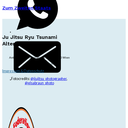
Zum Zweiten Staats
Ju Jitsu Ryu Tsunami
Alterlaa
Anton-Baumgartner-Str. 44/B8/01, 1230 Wien
dojo@jjrt.at
+43 6991 171 81 60
Impressum & Datenschutz
Fotocredits:
@jiujitsu_photographer
,
@elsabraun_photo