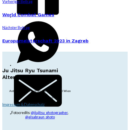
Vorheriger Beitrag
World Combat Games
Nächster Beitrag
Europameisterschaft 2023 in Zagreb
Ju Jitsu Ryu Tsunami
Alterlaa
Anton-Baumgartner-Str. 44/B8/01, 1230 Wien
dojo@jjrt.at
+43 6991 171 81 60
Impressum & Datenschutz
Fotocredits:
@jiujitsu_photographer
,
@elsabraun_photo