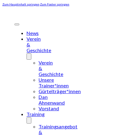
Zum Hauptinhalt springen
Zum Footer springen
News
Verein
&
Geschichte
Verein
&
Geschichte
Unsere
Trainer*innen
Gürtelträger*innen
Dan
Ahnenwand
Vorstand
Training
Trainingsangebot
&