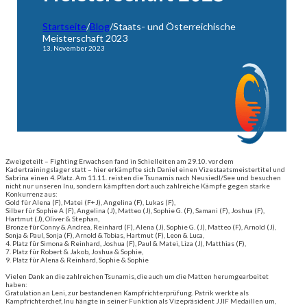
Startseite
/
Blog
/
Staats- und Österreichische
Meisterschaft 2023
13. November 2023
Zweigeteilt – Fighting Erwachsen fand in Schielleiten am 29.10. vor dem
Kadertrainingslager statt – hier erkämpfte sich Daniel einen Vizestaatsmeistertitel und
Sabrina einen 4. Platz. Am 11.11. reisten die Tsunamis nach Neusiedl/See und besuchen
nicht nur unseren Inu, sondern kämpften dort auch zahlreiche Kämpfe gegen starke
Konkurrenz aus:
Gold für Alena (F), Matei (F+J), Angelina (F), Lukas (F),
Silber für Sophie A (F), Angelina (J), Matteo (J), Sophie G. (F), Samani (F), Joshua (F),
Hartmut (J), Oliver & Stephan,
Bronze für Conny & Andrea, Reinhard (F), Alena (J), Sophie G. (J), Matteo (F), Arnold (J),
Sonja & Paul, Sonja (F), Arnold & Tobias, Hartmut (F), Leon & Luca,
4. Platz für Simona & Reinhard, Joshua (F), Paul & Matei, Liza (J), Matthias (F),
7. Platz für Robert & Jakob, Joshua & Sophie,
9. Platz für Alena & Reinhard, Sophie & Sophie
Vielen Dank an die zahlreichen Tsunamis, die auch um die Matten herumgearbeitet
haben:
Gratulation an Leni, zur bestandenen Kampfrichterprüfung. Patrik werkte als
Kampfrichterchef, Inu hängte in seiner Funktion als Vizepräsident JJIF Medaillen um,