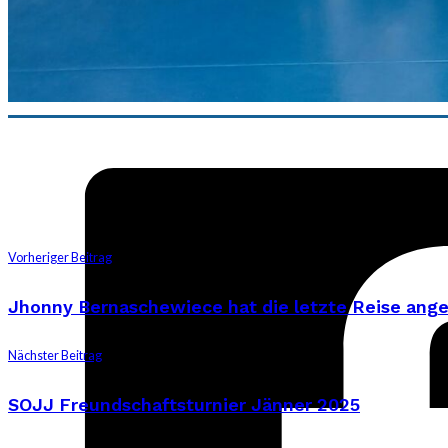
Vorheriger Beitrag
Jhonny Bernaschewiece hat die letzte Reise ang
Nächster Beitrag
SOJJ Freundschaftsturnier Jänner 2025