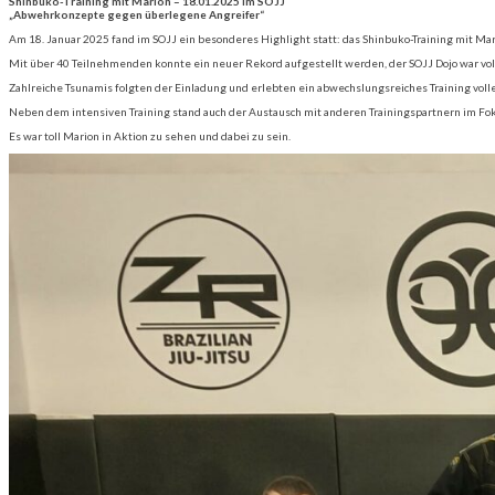
Shinbuko-Training mit Marion – 18.01.2025 im SOJJ
„Abwehrkonzepte gegen überlegene Angreifer“
Am 18. Januar 2025 fand im SOJJ ein besonderes Highlight statt: das Shinbuko-Training mit
Mit über 40 Teilnehmenden konnte ein neuer Rekord aufgestellt werden, der SOJJ Dojo war vol
Zahlreiche Tsunamis folgten der Einladung und erlebten ein abwechslungsreiches Training voll
Neben dem intensiven Training stand auch der Austausch mit anderen Trainingspartnern im Fokus 
Es war toll Marion in Aktion zu sehen und dabei zu sein.