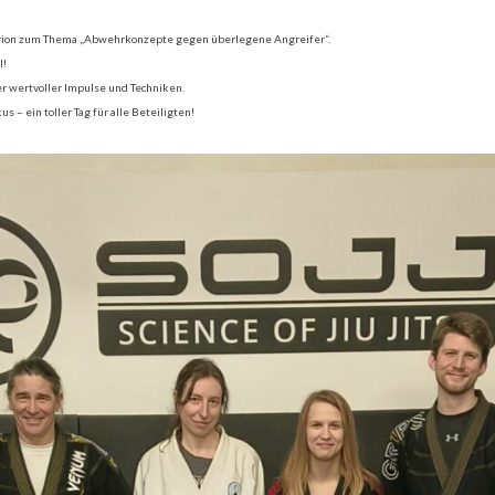
 Marion zum Thema „Abwehrkonzepte gegen überlegene Angreifer“.
l!
er wertvoller Impulse und Techniken.
– ein toller Tag für alle Beteiligten!