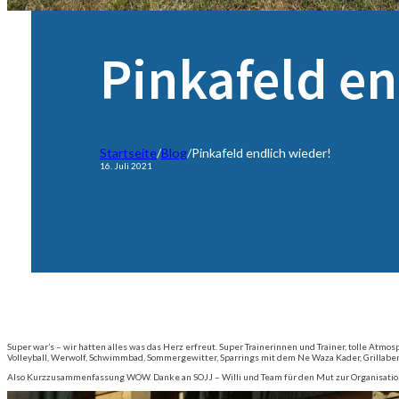
Pinkafeld en
Startseite
/
Blog
/
Pinkafeld endlich wieder!
16. Juli 2021
Super war’s – wir hatten alles was das Herz erfreut. Super Trainerinnen und Trainer, tolle Atmo
Volleyball, Werwolf, Schwimmbad, Sommergewitter, Sparrings mit dem Ne Waza Kader, Grillabend
Also Kurzzusammenfassung WOW. Danke an SOJJ – Willi und Team für den Mut zur Organisatio