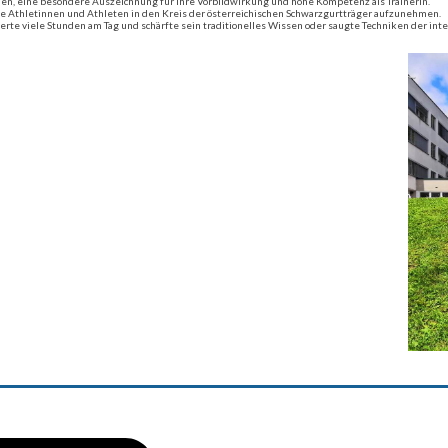
hen, eine besondere Auszeichnung für ihre Vorbildwirkung und hohe Kompetenz als Trainerin.
ge Athletinnen und Athleten in den Kreis der österreichischen Schwarzgurtträger aufzunehmen.
rte viele Stunden am Tag und schärfte sein traditionelles Wissen oder saugte Techniken der inte