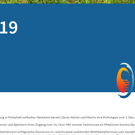
019
g in Pinkafeld vorfinden. Nachdem bereits David, Adrian und Martin ihre Prüfungen zum 1. Dan ab
erinnen und Sportlern ihren Zugang zum Jiu Jitsu. Mit seinem Fachwissen als Mediziner konnte 
adertrainerin erfolgreiche Trainer aus In- und Ausland, welche den Wettkämpferinnen und -kämpfer