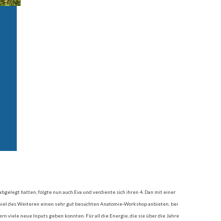
gelegt hatten, folgte nun auch Eva und verdiente sich ihren 4. Dan mit einer
Daniel des Weiteren einen sehr gut besuchten Anatomie-Workshop anbieten, bei
n viele neue Inputs geben konnten. Für all die Energie, die sie über die Jahre