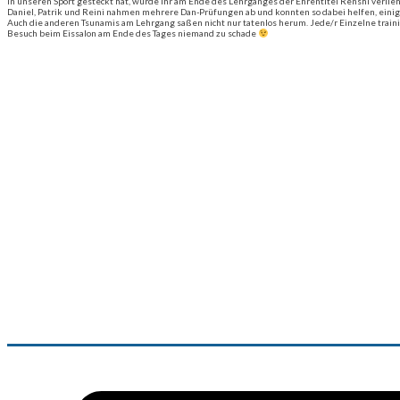
in unseren Sport gesteckt hat, wurde ihr am Ende des Lehrganges der Ehrentitel Renshi verlie
Daniel, Patrik und Reini nahmen mehrere Dan-Prüfungen ab und konnten so dabei helfen, eini
Auch die anderen Tsunamis am Lehrgang saßen nicht nur tatenlos herum. Jede/r Einzelne trainie
Besuch beim Eissalon am Ende des Tages niemand zu schade