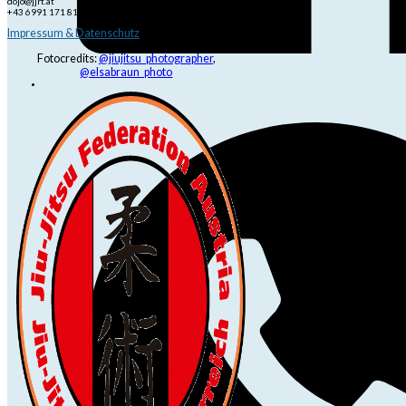
dojo@jjrt.at
+43 6991 171 81 60
Impressum & Datenschutz
Fotocredits:
@jiujitsu_photographer
,
@elsabraun_photo