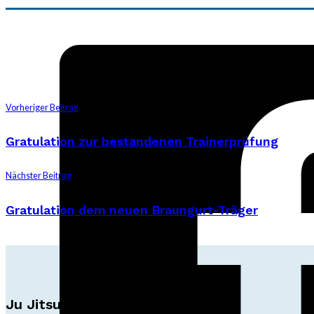
Vorheriger Beitrag
Gratulation zur bestandenen Trainerprüfung
Nächster Beitrag
Gratulation dem neuen Braungurt-Träger
Ju Jitsu Ryu Tsunami