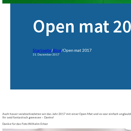
Open mat 2
Startseite
/
Blog
/
Open mat 2017
31. Dezember 2017
Auch heuer verabschiedeten wir das Jahr 2017 mit einer Open Mat und es war einfach unglau
Ihr seid fantastisch gewesen – Danke!
Danke für das Foto Wilhelm Erber