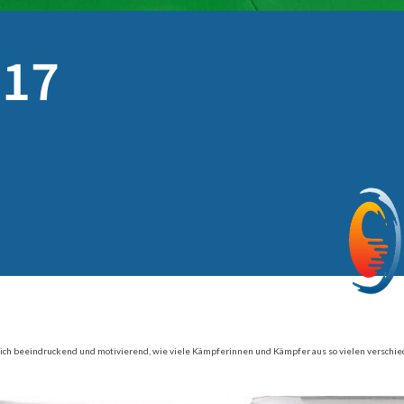
017
blich beeindruckend und motivierend, wie viele Kämpferinnen und Kämpfer aus so vielen versch