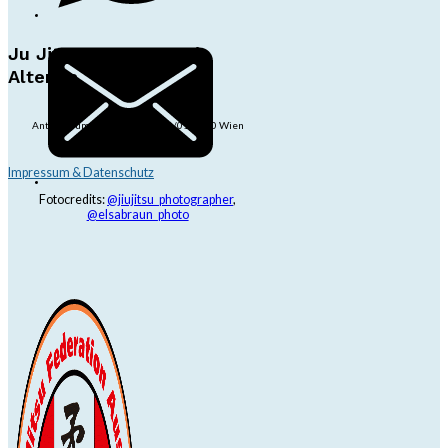
Ju Jitsu Ryu Tsunami
Alterlaa
Anton-Baumgartner-Str. 44/B8/01, 1230 Wien
dojo@jjrt.at
+43 6991 171 81 60
Impressum & Datenschutz
Fotocredits:
@jiujitsu_photographer
,
@elsabraun_photo