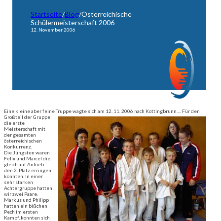
Startseite
/
Blog
/
Österreichische
Schülermeisterschaft 2006
12. November 2006
Eine kleine aber feine Truppe wagte sich am 12. 11. 2006 nach Kottingbrunn….
Für den
Großteil der Gruppe
die erste
Meisterschaft mit
der gesamten
österreichischen
Konkurrenz.
Die Jüngsten waren
Felix und Marcel die
gleich auf Anhieb
den 2. Platz erringen
konnten. In einer
sehr starken
Achtergruppe hatten
wir zwei Paare.
Markus und Philipp
hatten ein bißchen
Pech im ersten
Kampf, konnten sich