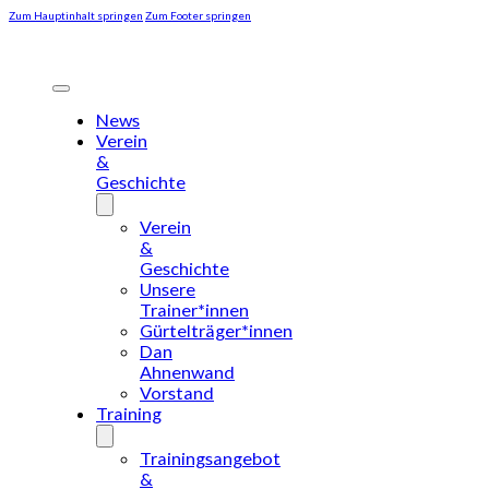
Zum Hauptinhalt springen
Zum Footer springen
News
Verein
&
Geschichte
Verein
&
Geschichte
Unsere
Trainer*innen
Gürtelträger*innen
Dan
Ahnenwand
Vorstand
Training
Trainingsangebot
&