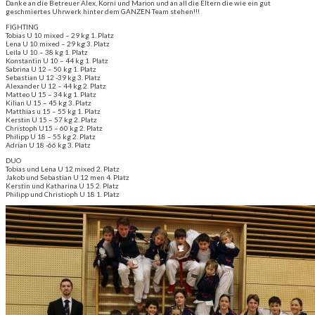
Danke an die Betreuer Alex, Korni und Marion und an all die Eltern die wie ein gut
geschmiertes Uhrwerk hinter dem GANZEN Team stehen!!!
FIGHTING
Tobias U 10 mixed – 29 kg 1. Platz
Lena U 10 mixed – 29 kg 3. Platz
Leila U 10 – 38 kg 1. Platz
Konstantin U 10 – 44 kg 1. Platz
Sabrina U 12 – 50 kg 1. Platz
Sebastian U 12 -39 kg 3. Platz
Alexander U 12 – 44 kg 2. Platz
Matteo U 15 – 34 kg 1. Platz
Kilian U 15 – 45 kg 3. Platz
Matthias u 15 – 55 kg 1. Platz
Kerstin U 15 – 57 kg 2. Platz
Christoph U15 – 60 kg 2. Platz
Philipp U 18 – 55 kg 2. Platz
Adrian U 18 -66 kg 3. Platz
DUO
Tobias und Lena U 12 mixed 2. Platz
Jakob und Sebastian U 12 men 4. Platz
Kerstin und Katharina U 15 2. Platz
Philipp und Christioph U 18 1. Platz