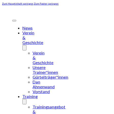
Zum Hauptinhalt springen
Zum Footer springen
News
Verein
&
Geschichte
Verein
&
Geschichte
Unsere
Trainer*innen
Gürtelträger*innen
Dan
Ahnenwand
Vorstand
Training
Trainingsangebot
&