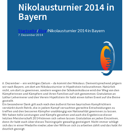
Nikolausturnier 2014 in
Bayern
Startseite
/
Blog
/
Nikolausturnier 2014 in Bayern
7. Dezember 2014
6. Dezember – ein wichtiges Datum – da kommt der Nikolaus. Dementsprechend pilgern
wir nach Bayern, um dort am Nikolausturnier in Hipoltstein teilzunehmen. Natürlich
nicht, um dort zu gewinnen, sondern wegen der Schokonikoläuse wird der Weg von den
Kämpferinnen und Kämpfern und ihren Familien auf sich genommen. Gratulation an
Lothar Lehermeier und den Verein Hipoltstein ihr habt einen tollen Event auf die Beine
gestellt.
Ein besonderer Dank gilt auch noch den äußerst fairen bayrischen Kampfrichtern
verstärkt durch Patrik, die in jedem Kampf versuchten gerechte Entscheidungen zu
treffen und den besseren Kämpfer unabhängig von Nationalität gewinnen zu lassen.
Wir haben tolle Leistungen und Kämpfe gesehen und auch die Ergebnisse dieser
letzten Meisterschaft 2014 können sich sehen lassen. Gratulation an jeden Einzelnen,
denn ihr habt euch über dieses Trainingsjahr gewaltig gesteigert. Nicht immer schlägt
sich das in einer Medaille nieder, aber der Wille an sich zu arbeiten zählt und das habt ihr
deutlich gezeigt.