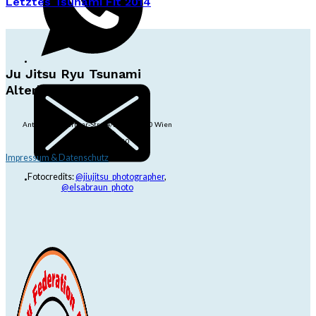
Letztes Tsunami Fit 2014
Ju Jitsu Ryu Tsunami
Alterlaa
Anton-Baumgartner-Str. 44/B8/01, 1230 Wien
dojo@jjrt.at
+43 6991 171 81 60
Impressum & Datenschutz
Fotocredits:
@jiujitsu_photographer
,
@elsabraun_photo