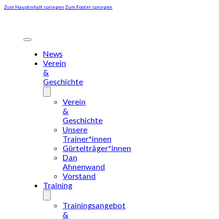
Zum Hauptinhalt springen
Zum Footer springen
News
Verein
&
Geschichte
Verein
&
Geschichte
Unsere
Trainer*innen
Gürtelträger*innen
Dan
Ahnenwand
Vorstand
Training
Trainingsangebot
&