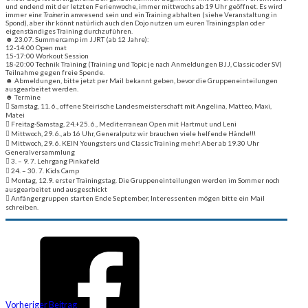
und endend mit der letzten Ferienwoche, immer mittwochs ab 19 Uhr geöffnet. Es wird
immer ein
e Trainer
in anwesend sein und ein Training abhalten (siehe Veranstaltung in
Spond), aber ihr könnt natürlich auch den Dojo nutzen um euren Trainingsplan oder
eigenständiges Training durchzuführen.
☻ 23.07. Summercamp im JJRT (ab 12 Jahre):
12-14:00 Open mat
15-17:00 Workout Session
18-20:00 Technik Training (Training und Topic je nach Anmeldungen BJJ, Classic oder SV)
Teilnahme gegen freie Spende.
☻ Abmeldungen, bitte jetzt per Mail bekannt geben, bevor die Gruppeneinteilungen
ausgearbeitet werden.
☻ Termine
 Samstag, 11. 6., offene Steirische Landesmeisterschaft mit Angelina, Matteo, Maxi,
Matei
 Freitag-Samstag, 24.+25. 6., Mediterranean Open mit Hartmut und Leni
 Mittwoch, 29. 6., ab 16 Uhr, Generalputz wir brauchen viele helfende Hände!!!
 Mittwoch, 29. 6. KEIN Youngsters und Classic Training mehr! Aber ab 19.30 Uhr
Generalversammlung
 3. – 9. 7. Lehrgang Pinkafeld
 24. – 30. 7. Kids Camp
 Montag, 12.9. erster Trainingstag. Die Gruppeneinteilungen werden im Sommer noch
ausgearbeitet und ausgeschickt
 Anfängergruppen starten Ende September, Interessenten mögen bitte ein Mail
schreiben.
Vorheriger Beitrag