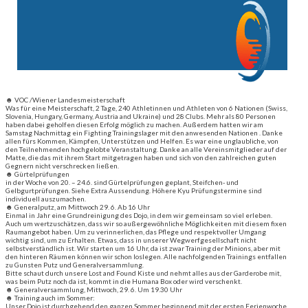
☻ VOC /Wiener Landesmeisterschaft
Was für eine Meisterschaft, 2 Tage, 240 Athletinnen und Athleten von 6 Nationen (Swiss,
Slovenia, Hungary, Germany, Austria and Ukraine) und 28 Clubs. Mehr als 80 Personen
haben dabei geholfen diesen Erfolg möglich zu machen. Außerdem hatten wir am
Samstag Nachmittag ein Fighting Trainingslager mit den anwesenden Nationen . Danke
allen fürs Kommen, Kämpfen, Unterstützen und Helfen. Es war eine unglaubliche, von
den Teilnehmenden hochgelobte Veranstaltung. Danke an alle Vereinsmitglieder auf der
Matte, die das mit ihrem Start mitgetragen haben und sich von den zahlreichen guten
Gegnern nicht verschrecken ließen.
☻ Gürtelprüfungen
in der Woche von 20. – 24.6. sind Gürtelprüfungen geplant, Steifchen- und
Gelbgurtprüfungen. Siehe Extra Aussendung. Höhere Kyu Prüfungstermine sind
individuell auszumachen.
☻ Generalputz, am Mittwoch 29. 6. Ab 16 Uhr
Einmal in Jahr eine Grundreinigung des Dojo, in dem wir gemeinsam so viel erleben.
Auch um wertzuschätzen, dass wir so außergewöhnliche Möglichkeiten mit diesem fixen
Raumangebot haben. Um zu verinnerlichen, das Pflege und respektvoller Umgang
wichtig sind, um zu Erhalten. Etwas, dass in unserer Wegwerfgesellschaft nicht
selbstverständlich ist. Wir starten um 16 Uhr, da ist zwar Training der Minions, aber mit
den hinteren Räumen können wir schon loslegen. Alle nachfolgenden Trainings entfallen
zu Gunsten Putz und Generalversammlung.
Bitte schaut durch unsere Lost and Found Kiste und nehmt alles aus der Garderobe mit,
was beim Putz noch da ist, kommt in die Humana Box oder wird verschenkt.
☻ Generalversammlung, Mittwoch, 29. 6. Um 19.30 Uhr
☻ Training auch im Sommer:
Unser Dojo ist durchgehend den ganzen Sommer beginnend mit der ersten Ferienwoche