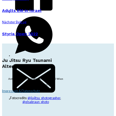
Adults EM in Israel
Nächster Beitrag
Styria Open 2022
Ju Jitsu Ryu Tsunami
Alterlaa
Anton-Baumgartner-Str. 44/B8/01, 1230 Wien
dojo@jjrt.at
+43 6991 171 81 60
Impressum & Datenschutz
Fotocredits:
@jiujitsu_photographer
,
@elsabraun_photo