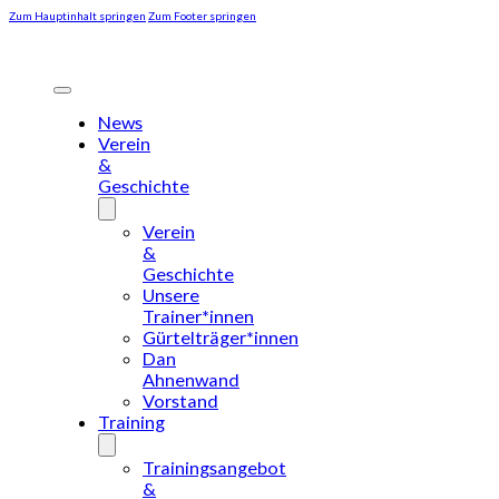
Zum Hauptinhalt springen
Zum Footer springen
News
Verein
&
Geschichte
Verein
&
Geschichte
Unsere
Trainer*innen
Gürtelträger*innen
Dan
Ahnenwand
Vorstand
Training
Trainingsangebot
&