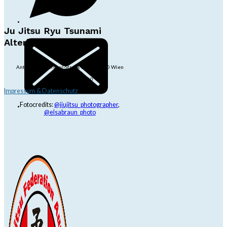
Ju Jitsu Ryu Tsunami
Alterlaa
Anton-Baumgartner-Str. 44/B8/01, 1230 Wien
dojo@jjrt.at
+43 6991 171 81 60
Impressum & Datenschutz
Fotocredits:
@jiujitsu_photographer
,
@elsabraun_photo