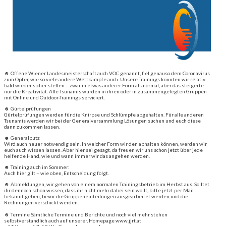
☻ Offene Wiener Landesmeisterschaft auch VOC genannt, fiel genauso dem Coronavirus
zum Opfer, wie so viele andere Wettkämpfe auch. Unsere Trainings konnten wir relativ
bald wieder sicher stellen – zwar in etwas anderer Form als normal, aber das steigerte
nur die Kreativität. Alle Tsunamis wurden in ihren oder in zusammengelegten Gruppen
mit Online und Outdoor-Trainings serviciert.
☻ Gürtelprüfungen
Gürtelprüfungen werden für die Knirpse und Schlümpfe abgehalten. Für alle anderen
Tsunamis werden wir bei der Generalversammlung Lösungen suchen und euch diese
dann zukommen lassen.
☻ Generalputz
Wird auch heuer notwendig sein. In welcher Form wir den abhalten können, werden wir
euch auch wissen lassen. Aber hier sei gesagt, da freuen wir uns schon jetzt über jede
helfende Hand, wie und wann immer wir das angehen werden.
☻ Training auch im Sommer:
Auch hier gilt – wie oben, Entscheidung folgt.
☻ Abmeldungen, wir gehen von einem normalen Trainingsbetrieb im Herbst aus. Solltet
ihr dennoch schon wissen, dass ihr nicht mehr dabei sein wollt, bitte jetzt per Mail
bekannt geben, bevor die Gruppeneinteilungen ausgearbeitet werden und die
Rechnungen verschickt werden.
☻ Termine Sämtliche Termine und Berichte und noch viel mehr stehen
selbstverständlich auch auf unserer, Homepage www.jjrt.at