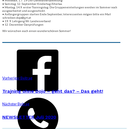
• Mittwoch, 1.7. 19 Uhr Generalversammlung
• Samstag, 12. September Kindertag Alterlaa.
• Montag, 14.9. erster Trainingstag. Die Gruppeneinteilungen werden im Sommer noch
ausgearbeitet und ausgeschickt.
• Anfängergruppen starten Ende September, Interessenten mögen bitte ein Mail
schreiben dojo@jjrt.at
• 19. 9. Lehrgang Wr. Landesverband
• 12. Dezember Danprüfungen
Wir wünschen euch einen wunderschönen Sommer!
Vorheriger Beitrag
Training ohne Dojo – geht das? – Das geht!
Nächster Beitrag
NEWSLETTER Juli 2020