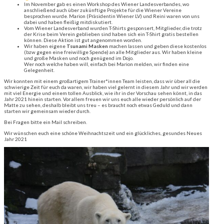
Im November gab es einen Workshop des Wiener Landesverbandes, wo
anschließend auch über zukünftige Projekte für die Wiener Vereine
besprochen wurde. Marion (Präsidentin Wiener LV) und Reini waren von uns
dabei und haben fleißig mitdiskutiert.
Vom Wiener Landesverband wurden T-Shirts gesponsert, Mitglieder, die trotz
der Krise beim Verein geblieben sind haben sich ein T-Shirt gratis bestellen
können. Diese Aktion ist gut angenommen worden.
Wir haben eigene
Tsunami Masken
machen lassen und geben diese kostenlos
(bzw gegen eine freiwillige Spende) an alle Mitglieder aus. Wir haben kleine
und große Masken und noch genügend im Dojo.
Wer noch welche haben will, einfach bei Marion melden, wir finden eine
Gelegenheit.
Wir konnten mit einem großartigem Trainer*innen Team leisten, dass wir über all die
schwierige Zeit für euch da waren, wir haben viel gelernt in diesem Jahr und wir werden
mit viel Energie und einem tollen Ausblick, wie ihr in der Vorschau sehen könnt, in das
Jahr 2021 hinein starten. Vor allem freuen wir uns euch alle wieder persönlich auf der
Matte zu sehen, deshalb bleibt uns treu – es braucht noch etwas Geduld und dann
starten wir gemeinsam wieder durch.
Bei Fragen bitte ein Mail schreiben.
Wir wünschen euch eine schöne Weihnachtszeit und ein glückliches, gesundes Neues
Jahr 2021