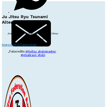
Ju Jitsu Ryu Tsunami
Alterlaa
Anton-Baumgartner-Str. 44/B8/01, 1230 Wien
dojo@jjrt.at
+43 6991 171 81 60
Impressum & Datenschutz
Fotocredits:
@jiujitsu_photographer
,
@elsabraun_photo