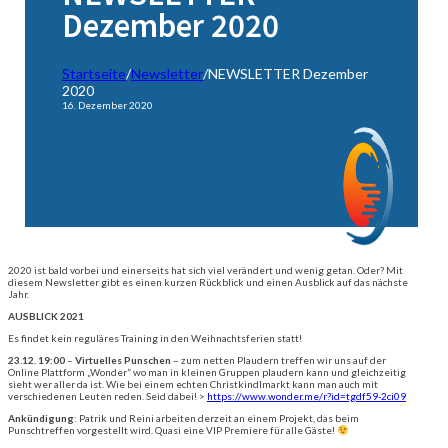
Dezember 2020
Startseite
/
Newsletter
/
NEWSLETTER Dezember
2020
16. Dezember 2020
2020 ist bald vorbei und einerseits hat sich viel verändert und wenig getan. Oder? Mit
diesem Newsletter gibt es einen kurzen Rückblick und einen Ausblick auf das nächste
Jahr.
AUSBLICK 2021
Es findet kein reguläres Training in den Weihnachtsferien statt!
23.12. 19:00
–
Virtuelles Punschen
– zum netten Plaudern treffen wir uns auf der
Online Plattform „Wonder“ wo man in kleinen Gruppen plaudern kann und gleichzeitig
sieht wer aller da ist. Wie bei einem echten Christkindlmarkt kann man auch mit
verschiedenen Leuten reden. Seid dabei! >
https://www.wonder.me/r?id=tgdf59-2ci09
Ankündigung
: Patrik und Reini arbeiten derzeit an einem Projekt, das beim
Punschtreffen vorgestellt wird. Quasi eine VIP Premiere für alle Gäste!