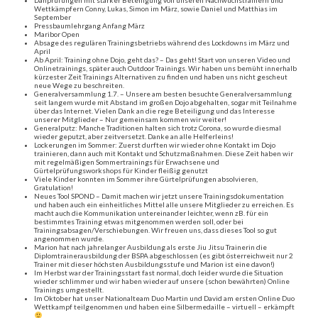
Danprüfungen mit starker Beteiligung von unseren Nachwuchstrainern und
Wettkämpfern Conny, Lukas, Simon im März, sowie Daniel und Matthias im
September
Pressbaumlehrgang Anfang März
Maribor Open
Absage des regulären Trainingsbetriebs während des Lockdowns im März und
April
Ab April: Training ohne Dojo, geht das? – Das geht! Start von unseren Video und
Onlinetrainings, später auch Outdoor Trainings. Wir haben uns bemüht innerhalb
kürzester Zeit Trainings Alternativen zu finden und haben uns nicht gescheut
neue Wege zu beschreiten.
Generalversammlung 1.7. – Unsere am besten besuchte Generalversammlung
seit langem wurde mit Abstand im großen Dojo abgehalten, sogar mit Teilnahme
über das Internet. Vielen Dank an die rege Beteiligung und das Interesse
unserer Mitglieder – Nur gemeinsam kommen wir weiter!
Generalputz: Manche Traditionen halten sich trotz Corona, so wurde diesmal
wieder geputzt, aber zeitversetzt. Danke an alle Helferleins!
Lockerungen im Sommer: Zuerst durften wir wieder ohne Kontakt im Dojo
trainieren, dann auch mit Kontakt und Schutzmaßnahmen. Diese Zeit haben wir
mit regelmäßigen Sommertrainings für Erwachsene und
Gürtelprüfungsworkshops für Kinder fleißig genutzt
Viele Kinder konnten im Sommer ihre Gürtelprüfungen absolvieren,
Gratulation!
Neues Tool SPOND – Damit machen wir jetzt unsere Trainingsdokumentation
und haben auch ein einheitliches Mittel alle unsere Mitglieder zu erreichen. Es
macht auch die Kommunikation untereinander leichter, wenn zB. für ein
bestimmtes Training etwas mitgenommen werden soll, oder bei
Trainingsabsagen/Verschiebungen. Wir freuen uns, dass dieses Tool so gut
angenommen wurde.
Marion hat nach jahrelanger Ausbildung als erste Jiu Jitsu Trainerin die
Diplomtrainerausbildung der BSPA abgeschlossen (es gibt österreichweit nur 2
Trainer mit dieser höchsten Ausbildungsstufe und Marion ist eine davon!)
Im Herbst war der Trainingsstart fast normal, doch leider wurde die Situation
wieder schlimmer und wir haben wieder auf unsere (schon bewährten) Online
Trainings umgestellt.
Im Oktober hat unser Nationalteam Duo Martin und David am ersten Online Duo
Wettkampf teilgenommen und haben eine Silbermedaille – virtuell – erkämpft