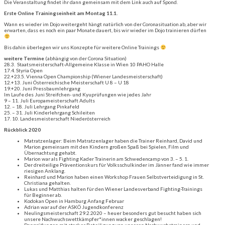
Die Veranstaltung findet ihr dann gemeinsam mit dem Link auch auf Spond.
Erste Online Trainingseinheit am Montag 11.1.
Wann es wieder im Dojo weitergeht hängt natürlich von der Coronasituation ab, aber wir
erwarten, dass es noch ein paar Monate dauert, bis wir wieder im Dojo trainieren dürfen
Bis dahin überlegen wir uns Konzepte für weitere Online Trainings
weitere Termine
(abhängig von der Corona Situation)
28.3. Staatsmeisterschaft-Allgemeine Klasse in Wien 10 PAHO Halle
17.4. Styria Open
22.+23.5. Vienna Open Championship (Wiener Landesmeisterschaft)
12.+13. Juni Österreichische Meisterschaft U 8 – U 18
19.+20. Juni Pressbaumlehrgang
Im Laufe des Juni Streifchen- und Kyuprüfungen wie jedes Jahr
9 – 11. Juli Europameisterschaft Adults
12. – 18. Juli Lehrgang Pinkafeld
25. – 31. Juli Kinderlehrgang Schileiten
17. 10. Landesmeisterschaft Niederösterreich
Rückblick 2020
Matratzenlager: Beim Matratzenlager haben die Trainer Reinhard, David und
Marion gemeinsam mit den Kindern großen Spaß bei Spielen, Film und
Übernachtung gehabt.
Marion war als Fighting Kader Trainerin am Schwedencamp von 3. – 5. 1.
Der dreiteilige Präventionskurs für Volksschulkinder im Jänner fand wie immer
riesigen Anklang.
Reinhard und Marion haben einen Workshop Frauen Selbstverteidigung in St.
Christiana gehalten.
Lukas und Matthias halten für den Wiener Landesverband Fighting-Trainings
für Beginner ab.
Kodokan Open in Hamburg Anfang Februar
Adrian war auf der ASKÖ Jugendkonferenz
Neulingsmeisterschaft 29.2.2020 – heuer besonders gut besucht haben sich
unsere Nachwuchswettkämpfer*innen wacker geschlagen!