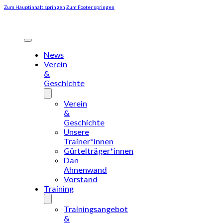
Zum Hauptinhalt springen
Zum Footer springen
News
Verein
&
Geschichte
Verein
&
Geschichte
Unsere
Trainer*innen
Gürtelträger*innen
Dan
Ahnenwand
Vorstand
Training
Trainingsangebot
&