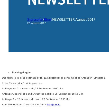
Startseite
/
Blog
/
NEWSLETTER August 2017
24. August 2017
Trainingsbeginn
Das normale Training beginnt ab
Mo. 11. September
außer sämtlichen Anfänger –Einheiten.
https://www.jjrt.at/trainingszeiten/
Anfänger 4 – 7 Jahren ab Mo, 25. September 16.00 Uhr
Anfänger Jugendliche und Erwachsene, ab Mo, 25. September 18.15 Uhr
Anfänger 8 – 12 Jahre ab Mittwoch, 27. September 17.15 Uhr
Bei Unklarheiten, schreibt ein Email an:
dojo@jjrt.at
.