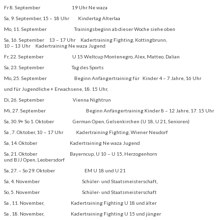
Fr 8. September 19 Uhr Ne waza
Sa, 9. September, 15 – 18 Uhr Kindertag Alterlaa
Mo, 11. September Trainingsbeginn ab dieser Woche siehe oben
Sa, 16. September 13 – 17 Uhr Kadertraining Fighting, Kottingbrunn,
10 – 13 Uhr Kadertraining Ne waza Jugend
Fr, 22. September U 15 Weltcup Montenegro, Alex, Matteo, Dalian
Sa, 23. September Tag des Sports
Mo, 25. September Beginn Anfängertraining für Kinder 4 – 7 Jahre, 16 Uhr
und für Jugendliche + Erwachsene, 18. 15 Uhr,
Di, 26. September Vienna Nightrun
Mi, 27. September Beginn Anfängertraining Kinder 8 – 12 Jahre, 17. 15 Uhr
Sa, 30.9+ So 1. Oktober German Open, Gelsenkirchen (U 18, U 21, Senioren)
Sa , 7. Oktober, 10 – 17 Uhr Kadertraining Fighting, Wiener Neudorf
Sa, 14. Oktober Kadertraining Ne waza Jugend
Sa, 21. Oktober Bayerncup, U 10 – U 15, Herzogenhorn
und BJJ Open, Leobersdorf
Sa, 27. – So 29. Oktober EM U 18 und U 21
Sa, 4. November Schüler- und Staatsmeisterschaft,
So, 5. November Schüler- und Staatsmeisterschaft
Sa , 11. November, Kadertraining Fighting U 18 und älter
Sa , 18. November, Kadertraining Fighting U 15 und jünger