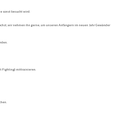
e sonst besucht wird.
 brauchst, wir nehmen ihn gerne, um unseren Anfängern im neuen Jahr Gewänder
rden.
 Fighting) mittrainieren.
chen.