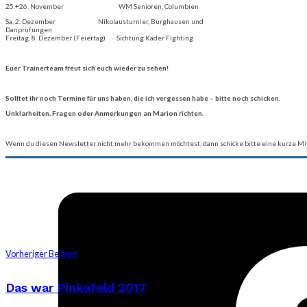
25.+26. November WM Senioren, Columbien
Sa, 2. Dezember Nikolausturnier, Burghausen und
Danprüfungen
Freitag, 8. Dezember (Feiertag) Sichtung Kader Fighting
Euer Trainerteam freut sich euch wieder zu sehen!
Solltet ihr noch Termine für uns haben, die ich vergessen habe – bitte noch schicken.
Unklarheiten, Fragen oder Anmerkungen an Marion richten.
Wenn du diesen Newsletter nicht mehr bekommen möchtest, dann schicke bitte eine kurze Mit
Vorheriger Beitrag
Das war Pinkafeld 2017