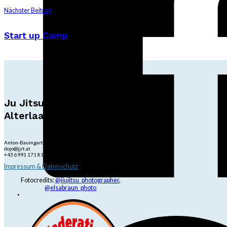
Nächster Beitrag
Start up Camp
Ju Jitsu Ryu Tsunami
Alterlaa
Anton-Baumgartner-Str. 44/B8/01, 1230 Wien
dojo@jjrt.at
+43 6991 171 81 60
Impressum & Datenschutz
Fotocredits:
@jiujitsu_photographer
,
@elsabraun_photo