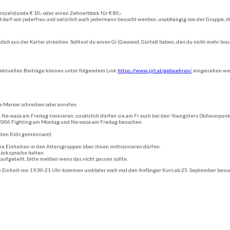
inzelstunde € 10,- oder einen Zehnerblock für € 80,-.
d darf von jederfrau und natürlich auch jedermann besucht werden, unabhängig von der Gruppe, di
r dich aus der Kartei streichen. Solltest du einen Gi (Gewand, Gürtel) haben, den du nicht mehr
 aktuellen Beiträge können unter folgendem Link
https://www.jjrt.at/gebuehren/
eingesehen we
e Marion schreiben oder anrufen.
 Ne waza am Freitag trainieren, zusätzlich dürfen sie am Fr auch bei den Youngsters (Schwerpunkt
g 2006 Fighting am Montag und Ne waza am Freitag besuchen.
t den Kids gemeinsam)
 die Einheiten in den Altersgruppen über ihnen mittrainieren dürfen.
Rücksprache halten
ufgeteilt, bitte melden wenn das nicht passen sollte.
e Einheit von 19.30-21 Uhr kommen und/oder noch mal den Anfänger Kurs ab 25. September besu