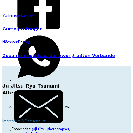
Vorheriger Beitrag
Gürtelprüfungen
Nächster Beitrag
Zusammenschluss der zwei größten Verbände
Ju Jitsu Ryu Tsunami
Alterlaa
Anton-Baumgartner-Str. 44/B8/01, 1230 Wien
dojo@jjrt.at
+43 6991 171 81 60
Impressum & Datenschutz
Fotocredits:
@jiujitsu_photographer
,