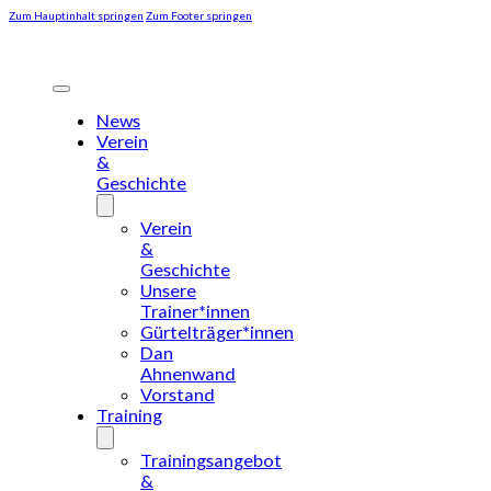
Zum Hauptinhalt springen
Zum Footer springen
News
Verein
&
Geschichte
Verein
&
Geschichte
Unsere
Trainer*innen
Gürtelträger*innen
Dan
Ahnenwand
Vorstand
Training
Trainingsangebot
&