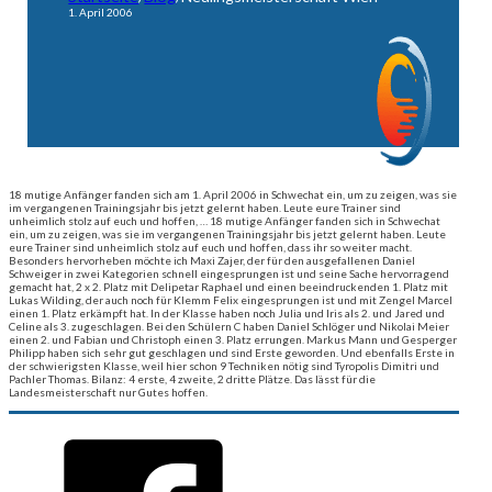
1. April 2006
18 mutige Anfänger fanden sich am 1. April 2006 in Schwechat ein, um zu zeigen, was sie
im vergangenen Trainingsjahr bis jetzt gelernt haben. Leute eure Trainer sind
unheimlich stolz auf euch und hoffen, …
18 mutige Anfänger fanden sich in Schwechat
ein, um zu zeigen, was sie im vergangenen Trainingsjahr bis jetzt gelernt haben. Leute
eure Trainer sind unheimlich stolz auf euch und hoffen, dass ihr so weiter macht.
Besonders hervorheben möchte ich Maxi Zajer, der für den ausgefallenen Daniel
Schweiger in zwei Kategorien schnell eingesprungen ist und seine Sache hervorragend
gemacht hat, 2 x 2. Platz mit Delipetar Raphael und einen beeindruckenden 1. Platz mit
Lukas Wilding, der auch noch für Klemm Felix eingesprungen ist und mit Zengel Marcel
einen 1. Platz erkämpft hat. In der Klasse haben noch Julia und Iris als 2. und Jared und
Celine als 3. zugeschlagen. Bei den Schülern C haben Daniel Schlöger und Nikolai Meier
einen 2. und Fabian und Christoph einen 3. Platz errungen. Markus Mann und Gesperger
Philipp haben sich sehr gut geschlagen und sind Erste geworden. Und ebenfalls Erste in
der schwierigsten Klasse, weil hier schon 9 Techniken nötig sind Tyropolis Dimitri und
Pachler Thomas. Bilanz: 4 erste, 4 zweite, 2 dritte Plätze. Das lässt für die
Landesmeisterschaft nur Gutes hoffen.