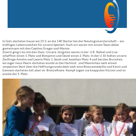
In Gols starteten heuer am 25.3. an die 140 Starter bei der Neulingsmeisterschaft – ein
kräftiges Lebenszeichen für unsere Sportart. Auch wir waren mit einem Team dabei
gemeinsam mit den Coaches Gregor und Marion.
Zuerst ging’s los mit den Duos. Unsere Jüngsten waren in der U 8: Rafael und Lisa
schafften einen 1. Platz und Benjamin und David einen 2. Platz. In der U 10 holten unsere
Zwillinge Amelie und Leonie Platz 1, Sarah und Jonathan Platz 4 und bei den Burschen,
wo sogar neun Paare starteten wurde es bei Hartmut und Maximilian nach einem
verpatzten Start über die Hoffnungsrunde doch noch eine Bronzemedaille und Kevin und
Gennaro starteten toll, aber im Bronzefinale -Kampf zogen sie knapp den Kürzen und es
wurde der 5. Platz.