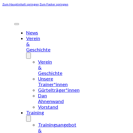
Zum Hauptinhalt springen
Zum Footer springen
News
Verein
&
Geschichte
Verein
&
Geschichte
Unsere
Trainer*innen
Gürtelträger*innen
Dan
Ahnenwand
Vorstand
Training
Trainingsangebot
&