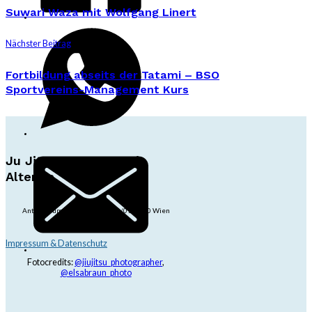
Suwari Waza mit Wolfgang Linert
Nächster Beitrag
Fortbildung abseits der Tatami – BSO
Sportvereins-Management Kurs
Ju Jitsu Ryu Tsunami
Alterlaa
Anton-Baumgartner-Str. 44/B8/01, 1230 Wien
dojo@jjrt.at
+43 6991 171 81 60
Impressum & Datenschutz
Fotocredits:
@jiujitsu_photographer
,
@elsabraun_photo