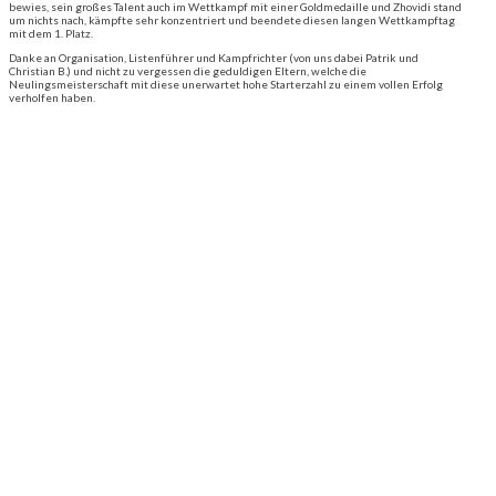
bewies, sein großes Talent auch im Wettkampf mit einer Goldmedaille und Zhovidi stand
um nichts nach, kämpfte sehr konzentriert und beendete diesen langen Wettkampftag
mit dem 1. Platz.
Danke an Organisation, Listenführer und Kampfrichter (von uns dabei Patrik und
Christian B.) und nicht zu vergessen die geduldigen Eltern, welche die
Neulingsmeisterschaft mit diese unerwartet hohe Starterzahl zu einem vollen Erfolg
verholfen haben.