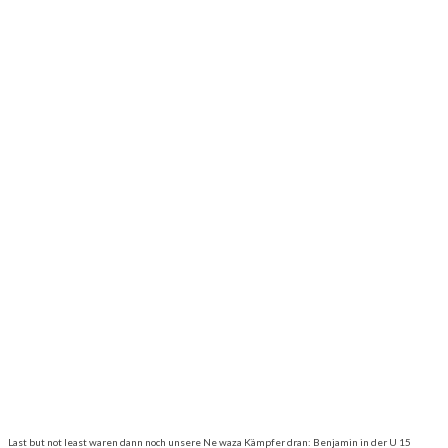
Last but not least waren dann noch unsere Ne waza Kämpfer dran: Benjamin in der U 15