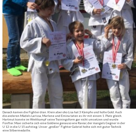
Danach kamen die Fighter dran. Klein aber oho Lisa hat 3 Kämpfe und holte Gold. Auch
die anderen Mädels Larissa, Marlene und Emina taten es ihr mit einem 1. Platz gleich.
Hartmut konnte im Wettkampf seine Trainingsform gar nicht umsetzen und wurde
Fünfter. Maxi sicherte sich eine Goldene genauso wie Raviar, der mangels Gegner in der
U 12 in die U 15 aufstieg. Unser „großer“ Fighter Gabriel holte sich mit guter Technik
eine Silbermedaille.