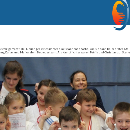
s stolz gemacht. Bei Neulingen ist es immer eine spannende Sache, wie sie dann beim ersten Ma
y, Dalian und Marion dem Betreuerteam. Als Kampfrichter waren Patrik und Christian zur Stelle.