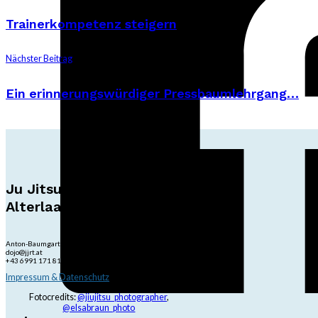
Trainerkompetenz steigern
Nächster Beitrag
Ein erinnerungswürdiger Pressbaumlehrgang…
Ju Jitsu Ryu Tsunami
Alterlaa
Anton-Baumgartner-Str. 44/B8/01, 1230 Wien
dojo@jjrt.at
+43 6991 171 81 60
Impressum & Datenschutz
Fotocredits:
@jiujitsu_photographer
,
@elsabraun_photo