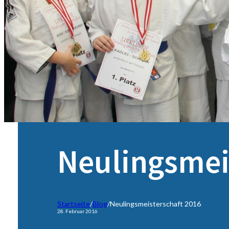
Neulingsmei
Startseite
/
Blog
/
Neulingsmeisterschaft 2016
28. Februar 2016