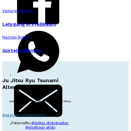
Vorheriger Beitrag
Lehrgang in Preßbaum
Nächster Beitrag
Gürtelprüfungen
Ju Jitsu Ryu Tsunami
Alterlaa
Anton-Baumgartner-Str. 44/B8/01, 1230 Wien
dojo@jjrt.at
+43 6991 171 81 60
Impressum & Datenschutz
Fotocredits:
@jiujitsu_photographer
,
@elsabraun_photo