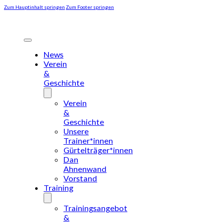
Zum Hauptinhalt springen
Zum Footer springen
News
Verein
&
Geschichte
Verein
&
Geschichte
Unsere
Trainer*innen
Gürtelträger*innen
Dan
Ahnenwand
Vorstand
Training
Trainingsangebot
&