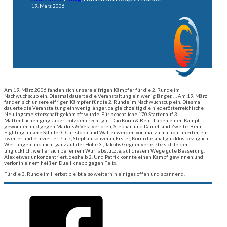
19. März 2006
Am 19. März 2006 fanden sich unsere eifrigen Kämpfer für die 2. Runde im
Nachwuchscup ein. Diesmal dauerte die Veranstaltung ein wenig länger, …
Am 19. März
fanden sich unsere eifrigen Kämpfer für die 2. Runde im Nachwuchscup ein. Diesmal
dauerte die Veranstaltung ein wenig länger, da gleichzeitig die niederösterreichische
Neulingsmeisterschaft gekämpft wurde. Für beachtliche 170 Starter auf 3
Mattenflächen gings aber trotzdem recht gut. Duo Korni & Reini haben einen Kampf
gewonnen und gegen Markus & Vera verloren, Stephan und Daniel sind Zweite. Beim
Fighting unsere Schüler C Christoph und Walter werden von mal zu mal routinierter, ein
zweiter und ein vierter Platz, Stephan souverän Erster, Korni diesmal glücklos bezüglich
Wertungen und nicht ganz auf der Höhe 3., Jakobs Gegner verletzte sich leider
unglücklich, weil er sich bei einem Wurf abstützte, auf diesem Wege gute Besserung.
Alex etwas unkonzentriert, deshalb 2. Und Patrik konnte einen Kampf gewinnen und
verlor in einem heißen Duell knapp gegen Felix.
Für die 3. Runde im Herbst bleibt also weiterhin einiges offen und spannend.