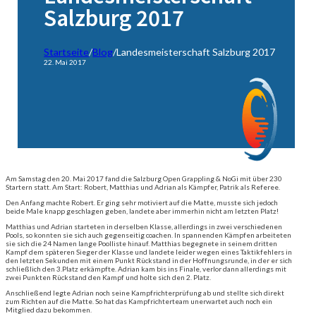
Salzburg 2017
Startseite
/
Blog
/
Landesmeisterschaft Salzburg 2017
22. Mai 2017
Am Samstag den 20. Mai 2017 fand die Salzburg Open Grappling & NoGi mit über 230
Startern statt. Am Start: Robert, Matthias und Adrian als Kämpfer, Patrik als Referee.
Den Anfang machte Robert. Er ging sehr motiviert auf die Matte, musste sich jedoch
beide Male knapp geschlagen geben, landete aber immerhin nicht am letzten Platz!
Matthias und Adrian starteten in derselben Klasse, allerdings in zwei verschiedenen
Pools, so konnten sie sich auch gegenseitig coachen. In spannenden Kämpfen arbeiteten
sie sich die 24 Namen lange Poolliste hinauf. Matthias begegnete in seinem dritten
Kampf dem späteren Sieger der Klasse und landete leider wegen eines Taktikfehlers in
den letzten Sekunden mit einem Punkt Rückstand in der Hoffnungsrunde, in der er sich
schließlich den 3.Platz erkämpfte. Adrian kam bis ins Finale, verlor dann allerdings mit
zwei Punkten Rückstand den Kampf und holte sich den 2. Platz.
Anschließend legte Adrian noch seine Kampfrichterprüfung ab und stellte sich direkt
zum Richten auf die Matte. So hat das Kampfrichterteam unerwartet auch noch ein
Mitglied dazu bekommen.