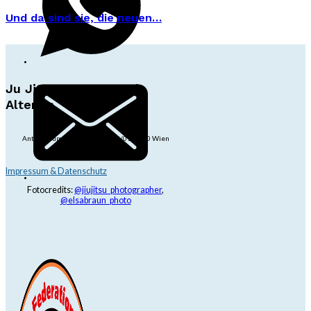
Und da sind sie, die neuen…
Ju Jitsu Ryu Tsunami
Alterlaa
Anton-Baumgartner-Str. 44/B8/01, 1230 Wien
dojo@jjrt.at
+43 6991 171 81 60
Impressum & Datenschutz
Fotocredits:
@jiujitsu_photographer
,
@elsabraun_photo