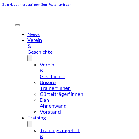
Zum Hauptinhalt springen
Zum Footer springen
News
Verein
&
Geschichte
Verein
&
Geschichte
Unsere
Trainer*innen
Gürtelträger*innen
Dan
Ahnenwand
Vorstand
Training
Trainingsangebot
&