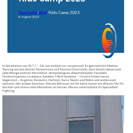
Startseite
/
Blog
/
Kids Camp 2023
8. August 2023
In Schielleiten von 30.7.7. – 5.8. war einfach nur sensationell. Es gab natürlich Matten-
Training von den besten Trainerinnen und Trainern Österreichs, aber abseits davon auch
jede Menge anderer Aktivitäten: Stubenbergsee, Beachvolleyball, Faustball,
Hindernisparcour, Linedance, Karaoke, T-Shirt bemalen…..Unsere Kinder waren
begeistert – Angelina, Benjamin, Hartmut, Karin, Naomi und Robin und wollen auch
nächstes Jahr wieder kommen. Alex als Betreuer vor Ort hatte immer ein offenes Ohr für
die Kids und immer volle Motivation im Herzen. Marion unterrichtete ihr Spezialfach
Fighting.