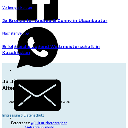
Vorheriger Beitrag
2x Bronze für Andrea & Conny in Ulaanbaatar
Nächster Beitrag
Erfolgreiche Jugend Weltmeisterschaft in
Kazakhstan
Ju Jitsu Ryu Tsunami
Alterlaa
Anton-Baumgartner-Str. 44/B8/01, 1230 Wien
dojo@jjrt.at
+43 6991 171 81 60
Impressum & Datenschutz
Fotocredits:
@jiujitsu_photographer
,
@elsabraun_photo