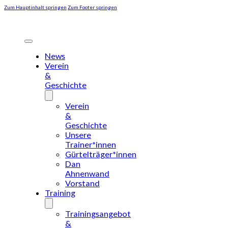
Zum Hauptinhalt springen
Zum Footer springen
News
Verein
&
Geschichte
Verein
&
Geschichte
Unsere
Trainer*innen
Gürtelträger*innen
Dan
Ahnenwand
Vorstand
Training
Trainingsangebot
&