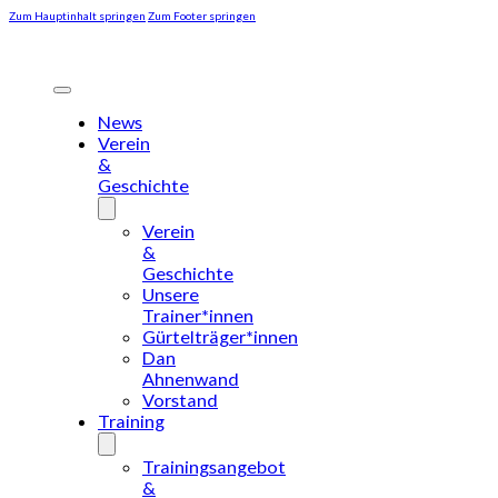
Zum Hauptinhalt springen
Zum Footer springen
News
Verein
&
Geschichte
Verein
&
Geschichte
Unsere
Trainer*innen
Gürtelträger*innen
Dan
Ahnenwand
Vorstand
Training
Trainingsangebot
&