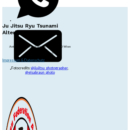
Ju Jitsu Ryu Tsunami
Alterlaa
Anton-Baumgartner-Str. 44/B8/01, 1230 Wien
dojo@jjrt.at
+43 6991 171 81 60
Impressum & Datenschutz
Fotocredits:
@jiujitsu_photographer
,
@elsabraun_photo