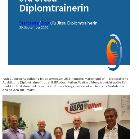
Diplomtrainerin
Startseite
/
Blog
/
Jiu Jitsu Diplomtrainerin
30. September 2020
nach 2 Jahren Ausbildung ist es soweit, am 28.9. konnten Marion und Willi die staatliche
Ausbildung Diplomtrainer*in, der BSPA abschließen. Weiterbildung ist wichtig, die Zeit
bleibt nicht stehen und neue Erkenntnisse bringen uns weiter. Herzliche Gratulation
den beiden Jiu Freaks.