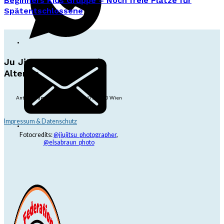
Beginners Kids Gruppe – Noch freie Plätze für
Spätentschlossene
Ju Jitsu Ryu Tsunami
Alterlaa
Anton-Baumgartner-Str. 44/B8/01, 1230 Wien
dojo@jjrt.at
+43 6991 171 81 60
Impressum & Datenschutz
Fotocredits:
@jiujitsu_photographer
,
@elsabraun_photo