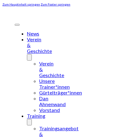
Zum Hauptinhalt springen
Zum Footer springen
News
Verein
&
Geschichte
Verein
&
Geschichte
Unsere
Trainer*innen
Gürtelträger*innen
Dan
Ahnenwand
Vorstand
Training
Trainingsangebot
&