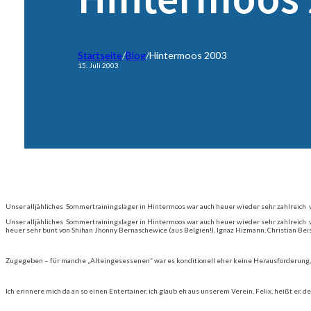
Startseite
/
Blog
/
Hintermoos 2003
15. Juli 2003
Unser alljähliches Sommertrainingslager in Hintermoos war auch heuer wieder sehr zahlreich 
Unser alljähliches Sommertrainingslager in Hintermoos war auch heuer wieder sehr zahlreich v
heuer sehr bunt von Shihan Jhonny Bernaschewice (aus Belgien!), Ignaz Hizmann, Christian Beis
Zugegeben – für manche „Alteingesessenen“ war es konditionell eher keine Herausforderung, a
Ich erinnere mich da an so einen Entertainer, ich glaub eh aus unserem Verein, Felix, heißt er,