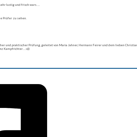
hr lustig und frisch wars…..
ie Prüfer zu sehen.
cher und praktischer Prüfung, geleitet von Maria Jahner, Hermann Feirer und dem lieben Christian
enz Kampfrichter….:o))