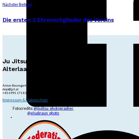
Nächster Beitrag
Die ersten 3 Ehrenmitglieder des Vereins
Ju Jitsu Ryu Tsunami
Alterlaa
Anton-Baumgartner-Str. 44/B8/01, 1230 Wien
dojo@jjrt.at
+43 6991 171 81 60
Impressum & Datenschutz
Fotocredits:
@jiujitsu_photographer
,
@elsabraun_photo