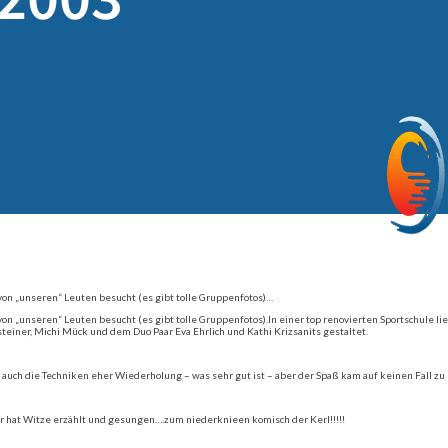
von „unseren“ Leuten besucht (es gibt tolle Gruppenfotos)…
on „unseren“ Leuten besucht (es gibt tolle Gruppenfotos).In einer top renovierten Sportschule l
teiner, Michi Mück und dem Duo Paar Eva Ehrlich und Kathi Krizsanits gestaltet.
uch die Techniken eher Wiederholung – was sehr gut ist – aber der Spaß kam auf keinen Fall z
 der hat Witze erzählt und gesungen….zum niederknieen komisch der Kerl!!!!!