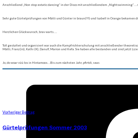
Anschließend „Non stop extatic dancing“ in der Disco mit anschließendem „Nightswimming“…..se
Sehr gute Gürtelprüfungen von Mätti und Günter in braun(!!!) und Isabell in Orange bekamen d
Herzlichen Glückwunsch, brav warts…..
Toll gestaltet und organisiert war auch die Kampfrichterschulung mit anschließender theoretis
Mätti, Franz(iii), Kathi (K), Danulf, Marion und Kefa. Sie haben alle bestanden und sind jetzt Liz
Jo, do woar vüü los in Hintamoos….Bis zum nächsten Jahr, pfirtdi, seas
Vorheriger Beitrag
Gürtelprüfungen Sommer 2003