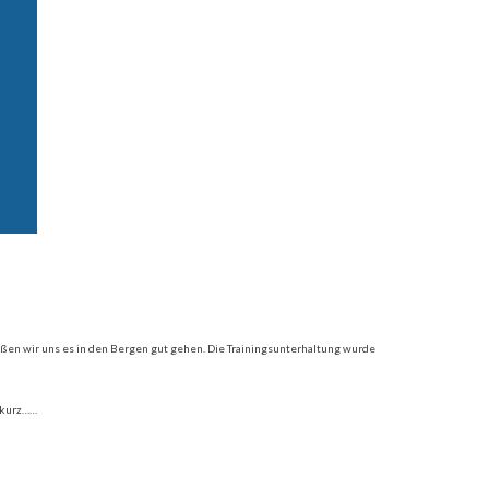
ießen wir uns es in den Bergen gut gehen. Die Trainingsunterhaltung wurde
u kurz……