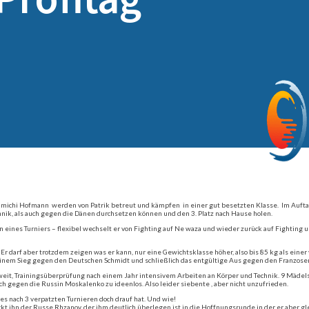
no michi Hofmann werden von Patrik betreut und kämpfen in einer gut besetzten Klasse. Im Auf
ik, als auch gegen die Dänen durchsetzen können und den 3. Platz nach Hause holen.
 eines Turniers – flexibel wechselt er von Fighting auf Ne waza und wieder zurück auf Fighting u
r darf aber trotzdem zeigen was er kann, nur eine Gewichtsklasse höher, also bis 85 kg als einer
inem Sieg gegen den Deutschen Schmidt und schließlich das entgültige Aus gegen den Franzosen
weit, Trainingsüberprüfung nach einem Jahr intensivem Arbeiten an Körper und Technik. 9 Mädel
ch gegen die Russin Moskalenko zu ideenlos. Also leider siebente , aber nicht unzufrieden.
es nach 3 verpatzten Turnieren doch drauf hat. Und wie!
kt ihn der Russe Rhzanov, der ihm deutlich überlegen ist in die Hoffnungsrunde in der er aber g