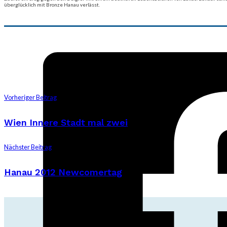
überglücklich mit Bronze Hanau verlässt.
Vorheriger Beitrag
Wien Innere Stadt mal zwei
Nächster Beitrag
Hanau 2012 Newcomertag