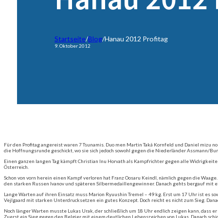
Startseite
/
Blog
/
Hanau 2012 Profitag
9. Oktober 2012
Für den Profitag angereist waren 7 Tsunamis. Duo men Martin Taká Kornfeld und Daniel mizu 
die Hoffnungsrunde geschickt, wo sie sich jedoch sowohl gegen die Niederländer Assmann/Bunn
Einen ganzen langen Tag kämpft Christian Inu Horvath als Kampfrichter gegen alle Widrigkeiten
Österreich.
Schon von vorn herein einen Kampf verloren hat Franz Oosaru Keindl, nämlich gegen die Waage. E
den starken Russen Ivanov und späteren Silbermedaillengewinner. Danach gehts bergauf mit e
Lange Warten auf ihren Einsatz muss Marion Ryuushin Tremel – 49 kg. Erst um 17 Uhr ist es so
Vejlgaard mit starken Unterdrucksetzen ein gutes Konzept. Doch reicht es nicht zum Sieg. Dana
Noch länger Warten musste Lukas Urak, der schließlich um 18 Uhr endlich zeigen kann, dass er 
Zuerst ein Sieg gegen den Belgier mit einem deutlichen Lebenszeichen von Lukas. Danach schic