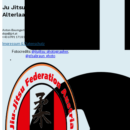
Ju Jitsu Ryu Tsunami
Alterlaa
Anton-Baumgartner-Str. 44/B8/01, 1230 Wien
dojo@jjrt.at
+43 6991 171 81 60
Impressum & Datenschutz
Fotocredits:
@jiujitsu_photographer
,
@elsabraun_photo