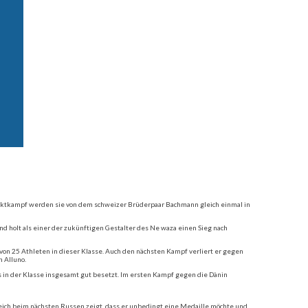
taktkampf werden sie von dem schweizer Brüderpaar Bachmann gleich einmal in
nd holt als einer der zukünftigen Gestalter des Ne waza einen Sieg nach
 von 25 Athleten in dieser Klasse. Auch den nächsten Kampf verliert er gegen
 Alluno.
s in der Klasse insgesamt gut besetzt. Im ersten Kampf gegen die Dänin
leich beim nächsten Russen zeigt, dass er unbedingt eine Medaille möchte und