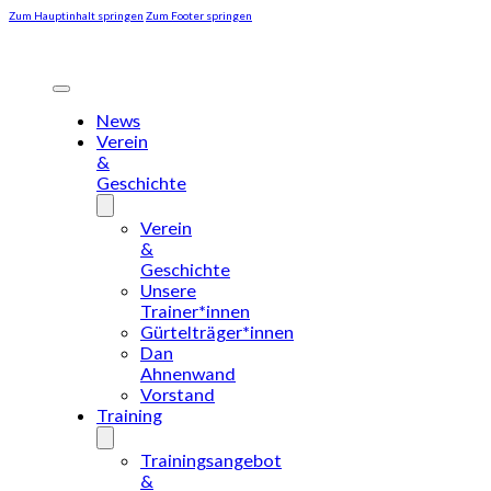
Zum Hauptinhalt springen
Zum Footer springen
News
Verein
&
Geschichte
Verein
&
Geschichte
Unsere
Trainer*innen
Gürtelträger*innen
Dan
Ahnenwand
Vorstand
Training
Trainingsangebot
&