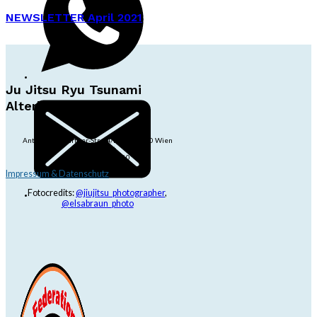
NEWSLETTER April 2021
Ju Jitsu Ryu Tsunami
Alterlaa
Anton-Baumgartner-Str. 44/B8/01, 1230 Wien
dojo@jjrt.at
+43 6991 171 81 60
Impressum & Datenschutz
Fotocredits:
@jiujitsu_photographer
,
@elsabraun_photo