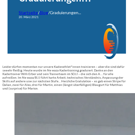
Startseite
/
Blog
/
Graduierungen...
20. März 2021
Leider dürfen momentan nur unsere Kaderathlet*innen trainieren – aber die sind dafür
seeehr fleißig. Heute wurde im Ne waza Kadertraining graduiert. Danke an den
Kadertrainer Willi Erber und sein Trainerteam im SOJJ – die sich den A…. für alle
aufreißen. Im Ne waza/BJJ führt harte Arbeit, technisches Verständnis, Anpassung der
Skills auf andere usw zur nächsten Stufe… Herzliche Gratulation – es gab einen Stripe für
Dalian, zwei für Alex, drei für Martin, einen (längst überfälligen) Blaugurt für Matthias
und (surprise) für Marion.