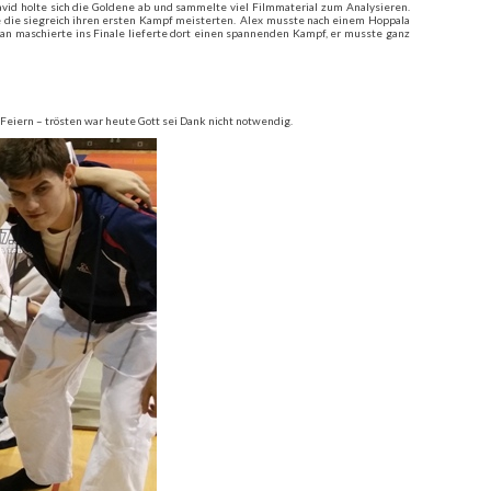
avid holte sich die Goldene ab und sammelte viel Filmmaterial zum Analysieren.
se die siegreich ihren ersten Kampf meisterten. Alex musste nach einem Hoppala
an maschierte ins Finale lieferte dort einen spannenden Kampf, er musste ganz
 Feiern – trösten war heute Gott sei Dank nicht notwendig.