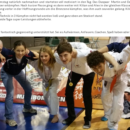
Samstag natürlich nachmachen und starteten voll motiviert in den Tag. Das Duopaar Martin und D
lber erkämpfen. Nach kurzer Pause ging es dann weiter mit Kilian und Alex in der gleichen Klas
ng verlor in der Hoffnungsrunde um die Bronzene kämpfen, was ihm auch souverän gelang. Kili
e.
Technik in 3 Kämpfen nicht fad werden ließ und ganz oben am Stockerl stand.
eide Tage super Leistungen ablieferte.
“ fantastisch gegenseitig unterstützt hat. Sei es Aufwärmen, Anfeuern, Coachen, Spaß haben oder