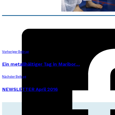
Vorheriger Beitrag
Ein metallhältiger Tag in Maribor…
Nächster Beitrag
NEWSLETTER April 2016