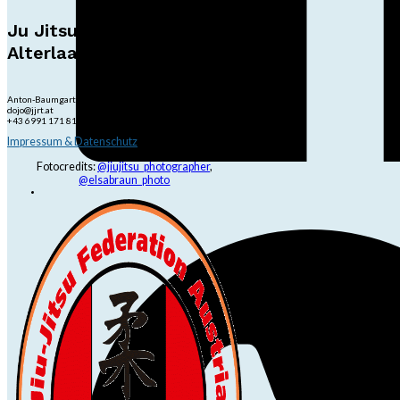
Ju Jitsu Ryu Tsunami
Alterlaa
Anton-Baumgartner-Str. 44/B8/01, 1230 Wien
dojo@jjrt.at
+43 6991 171 81 60
Impressum & Datenschutz
Fotocredits:
@jiujitsu_photographer
,
@elsabraun_photo