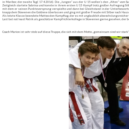
in Maribor, der zweite Tag( 17.4.2016). Die „Jungen“ aus der U 15 wollen’s den „Alten“ vom 
Zeitgleich startete Sabrina und konnte in ihrem ersten U 15 Kampf trotz großer Aufregung Si
mit dem er seinen Punktevorsprung verspielte und dann bei Gleichstand in der Unterbewertu
knapp dem Slowenen die Goldene überlassen und ging mit großer Freude mit Silber nach Haus
Als letzte Klasse beendete Matteo den Kampftag, der es mit unglaublich abwechslungsreicher 
Last but not least Patrik als geschätzer Kampfrichterkollege in Slowenien gerne gesehen, der b
Coach Marion ist sehr stolz auf diese Truppe, die sich mit dem Motto „gemeinsam sind wir stark