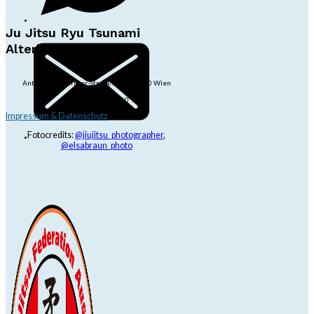
Ju Jitsu Ryu Tsunami
Alterlaa
Anton-Baumgartner-Str. 44/B8/01, 1230 Wien
dojo@jjrt.at
+43 6991 171 81 60
Impressum & Datenschutz
Fotocredits:
@jiujitsu_photographer
,
@elsabraun_photo