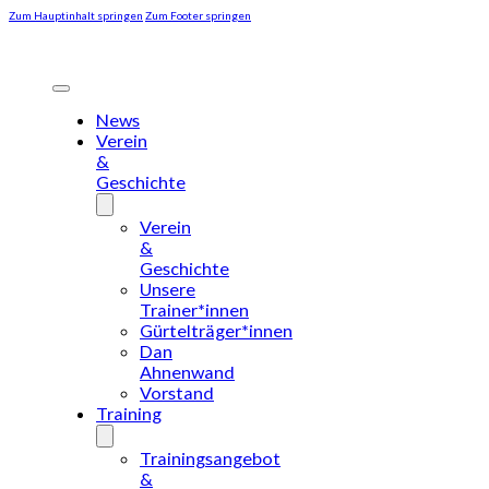
Zum Hauptinhalt springen
Zum Footer springen
News
Verein
&
Geschichte
Verein
&
Geschichte
Unsere
Trainer*innen
Gürtelträger*innen
Dan
Ahnenwand
Vorstand
Training
Trainingsangebot
&