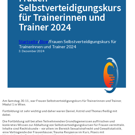
Selbstverteidigungskurs
für Trainerinnen und
Trainer 2024
Startseite
/
Blog
/
Frauen Selbstverteidigungskurs für
Trainerinnen und Trainer 2024
3. Dezember 2024
Am Samstag, 30.11., war Frauen Selbstverteidigungskurs für Trainerinnen und Trainer,
Modul 1 in Wien.
Fortbildung ist sehr wichtig und daher waren Daniel, Astrid und Thomas fleißig mit
dabei.
Die Fortbildung soll bei allen Teilnehmenden Grundlagenwissen auffrischen und
konkretes Wissen zur Abhaltung von Selbstverteidigungskursen für Frauen vermitteln.
Inhalte sind Rechtskunde – vor allem im Bereich Sexualstrafrecht und Gewaltstatistik,
eine Vortragende der Frauenhäuser, Trauma Response im Kurs, Praxis mit