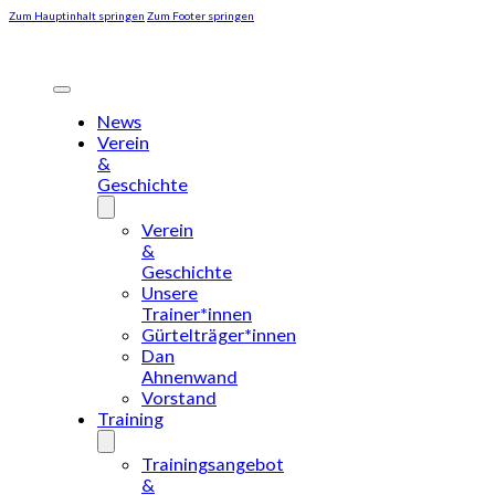
Zum Hauptinhalt springen
Zum Footer springen
News
Verein
&
Geschichte
Verein
&
Geschichte
Unsere
Trainer*innen
Gürtelträger*innen
Dan
Ahnenwand
Vorstand
Training
Trainingsangebot
&