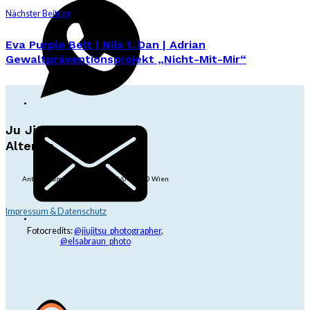
Nächster Beitrag
Eva Purple Belt | Nils 1. Dan | Adrian
Gewaltpräventionsprojekt „Nicht-Mit-Mir“
Ju Jitsu Ryu Tsunami
Alterlaa
Anton-Baumgartner-Str. 44/B8/01, 1230 Wien
dojo@jjrt.at
+43 6991 171 81 60
Impressum & Datenschutz
Fotocredits:
@jiujitsu_photographer
,
@elsabraun_photo