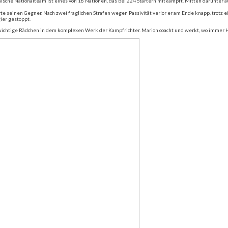
che Nationalteam ist eines von 18 Nationen, das bei 224 Startern mitkämpft. Mitten darunter au
e seinen Gegner. Nach zwei fraglichen Strafen wegen Passivität verlor er am Ende knapp, trotz 
ier gestoppt.
 wichtige Rädchen in dem komplexen Werk der Kampfrichter. Marion coacht und werkt, wo immer H