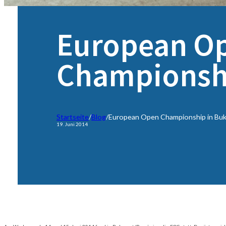
European O
Championshi
Startseite
/
Blog
/
European Open Championship in Buk
19. Juni 2014