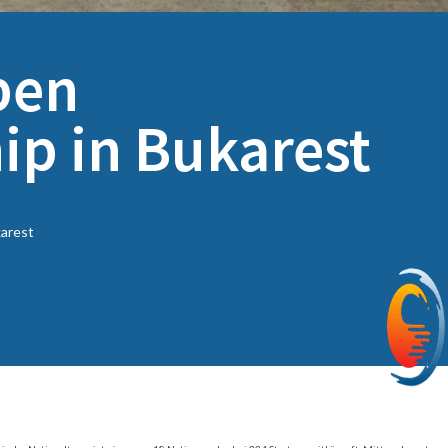
pen
p in Bukarest
arest