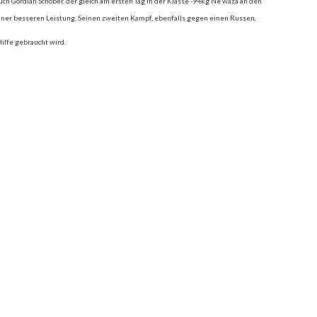
ch Gordian Schober, der gleich am ersten Tag in der Klasse -94kg Ne waza an den
einer besseren Leistung. Seinen zweiten Kampf, ebenfalls gegen einen Russen,
ilfe gebraucht wird.