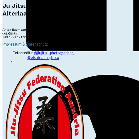
Ju Jitsu Ryu Tsunami
Alterlaa
Anton-Baumgartner-Str. 44/B8/01, 1230 Wien
dojo@jjrt.at
+43 6991 171 81 60
Impressum & Datenschutz
Fotocredits:
@jiujitsu_photographer
,
@elsabraun_photo